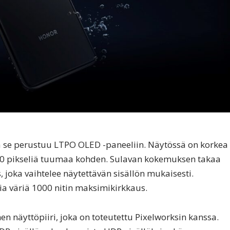
 se perustuu LTPO OLED -paneeliin. Näytössä on korkea
460 pikseliä tuumaa kohden. Sulavan kokemuksen takaa
 joka vaihtelee näytettävän sisällön mukaisesti.
a väriä 1000 nitin maksimikirkkaus.
en näyttöpiiri, joka on toteutettu Pixelworksin kanssa.