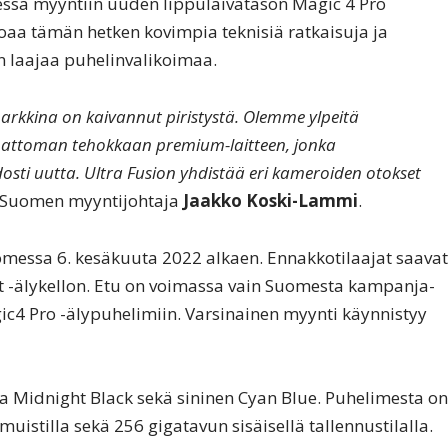
ssa myyntiin uuden lippulaivatason Magic 4 Pro
joaa tämän hetken kovimpia teknisiä ratkaisuja ja
n laajaa puhelinvalikoimaa.
arkkina on kaivannut piristystä. Olemme ylpeitä
ttoman tehokkaan premium-laitteen, jonka
osti uutta. Ultra Fusion yhdistää eri kameroiden otokset
n Suomen myyntijohtaja
Jaakko Koski-Lammi
.
messa 6. kesäkuuta 2022 alkaen. Ennakkotilaajat saavat
 -älykellon. Etu on voimassa vain Suomesta kampanja-
ic4 Pro -älypuhelimiin. Varsinainen myynti käynnistyy
sta Midnight Black sekä sininen Cyan Blue. Puhelimesta on
muistilla sekä 256 gigatavun sisäisellä tallennustilalla.