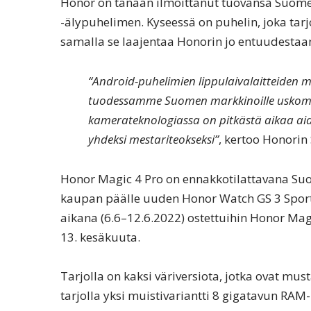
Honor on tänään ilmoittanut tuovansa Suome
-älypuhelimen. Kyseessä on puhelin, joka tar
samalla se laajentaa Honorin jo entuudestaa
“Android-puhelimien lippulaivalaitteiden m
tuodessamme Suomen markkinoille uskoma
kamerateknologiassa on pitkästä aikaa aid
yhdeksi mestariteokseksi”
, kertoo Honori
Honor Magic 4 Pro on ennakkotilattavana Suo
kaupan päälle uuden Honor Watch GS 3 Sport
aikana (6.6–12.6.2022) ostettuihin Honor Mag
13. kesäkuuta.
Tarjolla on kaksi väriversiota, jotka ovat mu
tarjolla yksi muistivariantti 8 gigatavun RAM-