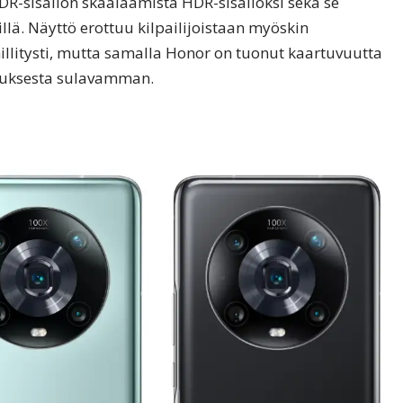
R-sisällön skaalaamista HDR-sisällöksi sekä se
lä. Näyttö erottuu kilpailijoistaan myöskin
llitysti, mutta samalla Honor on tuonut kaartuvuutta
emuksesta sulavamman.