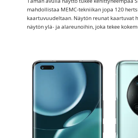
Tämän avulla näyttö tukee kehittyneempää SD
mahdollistaa MEMC-tekniikan jopa 120 hertsil
kaartuvuudeltaan. Näytön reunat kaartuvat hi
näytön ylä- ja alareunoihin, joka tekee kok