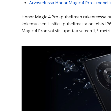
Arvostelussa Honor Magic 4 Pro – monell
Honor Magic 4 Pro -puhelimen rakenteessa on 
kokemuksen. Lisäksi puhelimesta on tehty IP
Magic 4 Pron voi siis upottaa veteen 1,5 metr