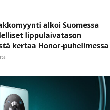
akkomyynti alkoi Suomessa
elliset lippulaivatason
tä kertaa Honor-puhelimessa
uta.