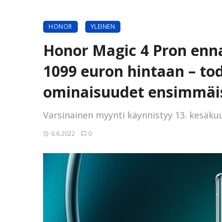
HONOR
YLEINEN
Honor Magic 4 Pron enn
1099 euron hintaan – tod
ominaisuudet ensimmäis
Varsinainen myynti käynnistyy 13. kesäku
6.6.2022
0