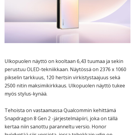
Ulkopuolen näyttö on kooltaan 6,43 tuumaa ja sekin
perustuu OLED-tekniikkaan. Näytössä on 2376 x 1060
pikselin tarkkuus, 120 hertsin virkistystaajuus sekä
2500 nitin maksimikirkkaus. Ulkopuolen näyttö tukee
myös stylus-kynää.
Tehoista on vastaamassa Qualcommin kehittämä
Snapdragon 8 Gen 2 -järjestelmäpiiri, joka on tällä
kertaa niin sanottu paranneltu versio. Honor
hyödyntää siis versiota, jossa tehokkain ydin on