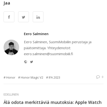
Jaa
Eero Salminen
Eero Salminen, SuomiMobiilin perustaja ja
päätoimittaja. Yhteydenotot:
eero.salminen@suomimobiili.fi
Website
Twitter
0
Honor
Honor Magic V2
IFA 2023
EDELLINEN
Älä odota merkittäviä muutoksia: Apple Watch