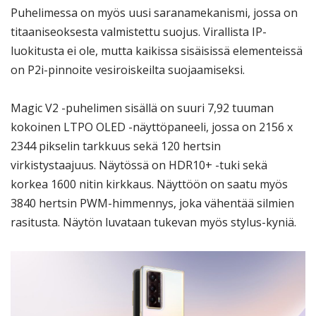
Puhelimessa on myös uusi saranamekanismi, jossa on
titaaniseoksesta valmistettu suojus. Virallista IP-
luokitusta ei ole, mutta kaikissa sisäisissä elementeissä
on P2i-pinnoite vesiroiskeilta suojaamiseksi.
Magic V2 -puhelimen sisällä on suuri 7,92 tuuman
kokoinen LTPO OLED -näyttöpaneeli, jossa on 2156 x
2344 pikselin tarkkuus sekä 120 hertsin
virkistystaajuus. Näytössä on HDR10+ -tuki sekä
korkea 1600 nitin kirkkaus. Näyttöön on saatu myös
3840 hertsin PWM-himmennys, joka vähentää silmien
rasitusta. Näytön luvataan tukevan myös stylus-kyniä.