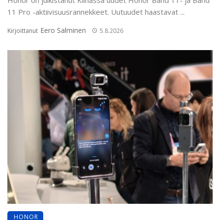
11 Pro -aktiivisuusrannekkeet. Uutuudet haastavat ...
Eero Salminen
Kirjoittanut
5.8.2026
HONOR