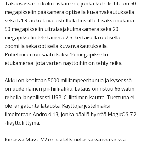
Takaosassa on kolmoiskamera, jonka kohokohta on 50
megapikselin pääkamera optisella kuvanvakautuksella
sekä f/1.9-aukolla varustellulla linssillä. Lisäksi mukana
50 megapikselin ultralaajakulmakamera sekä 20
megapikselin telekamera 2,5-kertaisella optisella
zoomilla sekä optisella kuvanvakautuksella.
Puhelimeen on saatu kaksi 16 megapikselin
etukameraa, jota varten näyttöihin on tehty reikä.
Akku on kooltaan 5000 milliampeerituntia ja kyseessä
on uudenlainen pii-hiili-akku. Lataus onnistuu 66 watin
teholla langallisesti USB-C-liittimen kautta. Tuettuna ei
ole langatonta latausta. Käyttöjärjestelmäksi
ilmoitetaan Android 13, jonka päällä hyrrää MagicOS 7.2
-käyttöliittymä.
Kiinassa Magic V2 on esitelty neljässä väriversiossa,