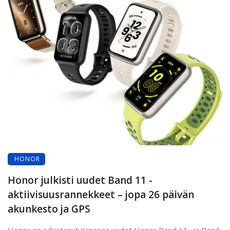
HONOR
Honor julkisti uudet Band 11 -
aktiivisuusrannekkeet – jopa 26 päivän
akunkesto ja GPS
Honor on julkistanut Kiinassa uudet Honor Band 11- ja Band