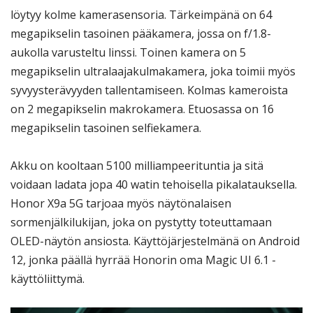
löytyy kolme kamerasensoria. Tärkeimpänä on 64
megapikselin tasoinen pääkamera, jossa on f/1.8-
aukolla varusteltu linssi. Toinen kamera on 5
megapikselin ultralaajakulmakamera, joka toimii myös
syvyysterävyyden tallentamiseen. Kolmas kameroista
on 2 megapikselin makrokamera. Etuosassa on 16
megapikselin tasoinen selfiekamera.
Akku on kooltaan 5100 milliampeerituntia ja sitä
voidaan ladata jopa 40 watin tehoisella pikalatauksella.
Honor X9a 5G tarjoaa myös näytönalaisen
sormenjälkilukijan, joka on pystytty toteuttamaan
OLED-näytön ansiosta. Käyttöjärjestelmänä on Android
12, jonka päällä hyrrää Honorin oma Magic UI 6.1 -
käyttöliittymä.