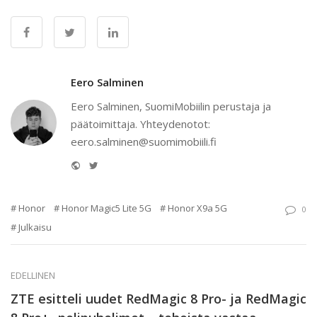
Eero Salminen
Eero Salminen, SuomiMobiilin perustaja ja
päätoimittaja. Yhteydenotot:
eero.salminen@suomimobiili.fi
Website
Twitter
Honor
Honor Magic5 Lite 5G
Honor X9a 5G
0
Julkaisu
EDELLINEN
ZTE esitteli uudet RedMagic 8 Pro- ja RedMagic