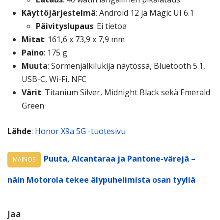
Käyttöjärjestelmä
: Android 12 ja Magic UI 6.1
Päivityslupaus
: Ei tietoa
Mitat
: 161,6 x 73,9 x 7,9 mm
Paino
: 175 g
Muuta
: Sormenjälkilukija näytössä, Bluetooth 5.1,
USB-C, Wi-Fi, NFC
Värit
: Titanium Silver, Midnight Black sekä Emerald
Green
Lähde
:
Honor X9a 5G -tuotesivu
Puuta, Alcantaraa ja Pantone-värejä –
MAINOS
näin Motorola tekee älypuhelimista osan tyyliä
Jaa