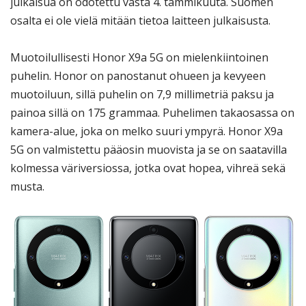
julkaisua on odotettu vasta 4. tammikuuta. Suomen
osalta ei ole vielä mitään tietoa laitteen julkaisusta.
Muotoilullisesti Honor X9a 5G on mielenkiintoinen
puhelin. Honor on panostanut ohueen ja kevyeen
muotoiluun, sillä puhelin on 7,9 millimetriä paksu ja
painoa sillä on 175 grammaa. Puhelimen takaosassa on
kamera-alue, joka on melko suuri ympyrä. Honor X9a
5G on valmistettu pääosin muovista ja se on saatavilla
kolmessa väriversiossa, jotka ovat hopea, vihreä sekä
musta.