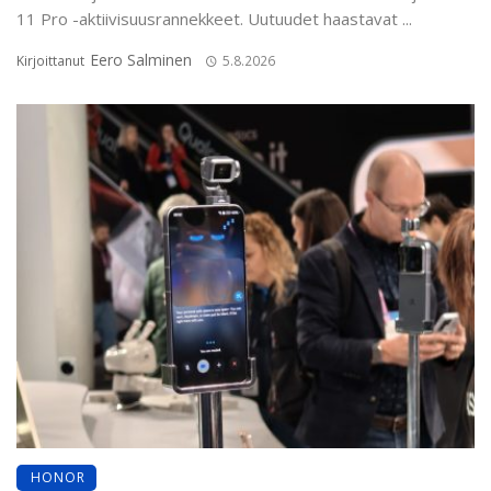
11 Pro -aktiivisuusrannekkeet. Uutuudet haastavat ...
Eero Salminen
Kirjoittanut
5.8.2026
HONOR