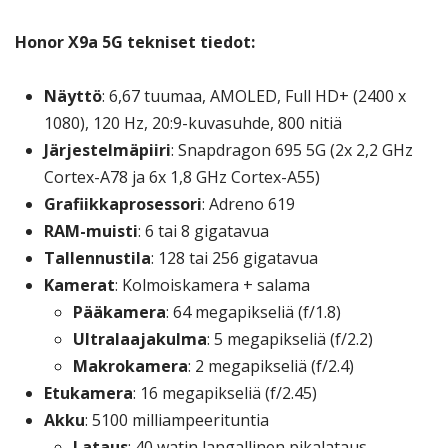
Honor X9a 5G tekniset tiedot:
Näyttö
: 6,67 tuumaa, AMOLED, Full HD+ (2400 x
1080), 120 Hz, 20:9-kuvasuhde, 800 nitiä
Järjestelmäpiiri
: Snapdragon 695 5G (2x 2,2 GHz
Cortex-A78 ja 6x 1,8 GHz Cortex-A55)
Grafiikkaprosessori
: Adreno 619
RAM-muisti
: 6 tai 8 gigatavua
Tallennustila
: 128 tai 256 gigatavua
Kamerat
: Kolmoiskamera + salama
Pääkamera
: 64 megapikseliä (f/1.8)
Ultralaajakulma
: 5 megapikseliä (f/2.2)
Makrokamera
: 2 megapikseliä (f/2.4)
Etukamera
: 16 megapikseliä (f/2.45)
Akku
: 5100 milliampeerituntia
Lataus
: 40 watin langallinen pikalataus