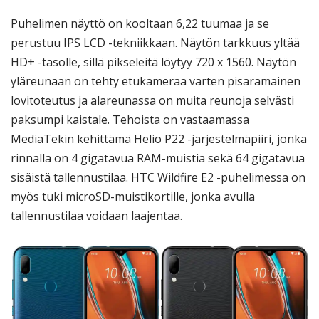
Puhelimen näyttö on kooltaan 6,22 tuumaa ja se
perustuu IPS LCD -tekniikkaan. Näytön tarkkuus yltää
HD+ -tasolle, sillä pikseleitä löytyy 720 x 1560. Näytön
yläreunaan on tehty etukameraa varten pisaramainen
lovitoteutus ja alareunassa on muita reunoja selvästi
paksumpi kaistale. Tehoista on vastaamassa
MediaTekin kehittämä Helio P22 -järjestelmäpiiri, jonka
rinnalla on 4 gigatavua RAM-muistia sekä 64 gigatavua
sisäistä tallennustilaa. HTC Wildfire E2 -puhelimessa on
myös tuki microSD-muistikortille, jonka avulla
tallennustilaa voidaan laajentaa.