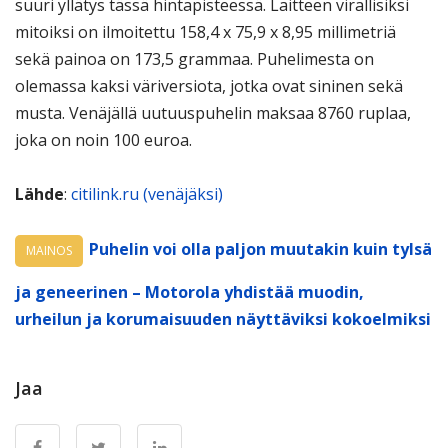
suuri yllätys tässä hintapisteessä. Laitteen virallisiksi
mitoiksi on ilmoitettu 158,4 x 75,9 x 8,95 millimetriä
sekä painoa on 173,5 grammaa. Puhelimesta on
olemassa kaksi väriversiota, jotka ovat sininen sekä
musta. Venäjällä uutuuspuhelin maksaa 8760 ruplaa,
joka on noin 100 euroa.
Lähde
:
citilink.ru (venäjäksi)
Puhelin voi olla paljon muutakin kuin tylsä
MAINOS
ja geneerinen – Motorola yhdistää muodin,
urheilun ja korumaisuuden näyttäviksi kokoelmiksi
Jaa