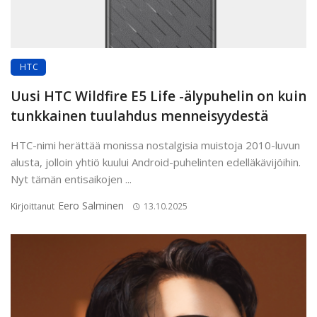
HTC
Uusi HTC Wildfire E5 Life -älypuhelin on kuin
tunkkainen tuulahdus menneisyydestä
HTC-nimi herättää monissa nostalgisia muistoja 2010-luvun
alusta, jolloin yhtiö kuului Android-puhelinten edelläkävijöihin.
Nyt tämän entisaikojen ...
Eero Salminen
Kirjoittanut
13.10.2025