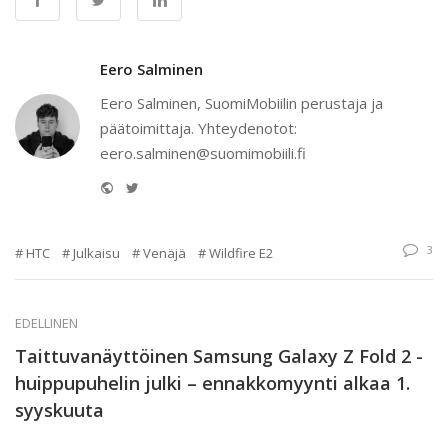
Eero Salminen
Eero Salminen, SuomiMobiilin perustaja ja
päätoimittaja. Yhteydenotot:
eero.salminen@suomimobiili.fi
Website
Twitter
3
HTC
Julkaisu
Venäjä
Wildfire E2
EDELLINEN
Taittuvanäyttöinen Samsung Galaxy Z Fold 2 -
huippupuhelin julki – ennakkomyynti alkaa 1.
syyskuuta