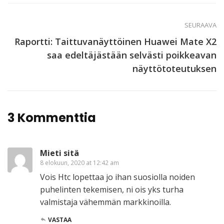
SEURAAVA
Raportti: Taittuvanäyttöinen Huawei Mate X2
saa edeltäjästään selvästi poikkeavan
näyttötoteutuksen
3 Kommenttia
Mieti sitä
8 elokuun, 2020 at 12:42 am
Vois Htc lopettaa jo ihan suosiolla noiden
puhelinten tekemisen, ni ois yks turha
valmistaja vähemmän markkinoilla.
VASTAA