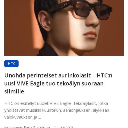
HTC
Unohda perinteiset aurinkolasit – HTC:n
uusi VIVE Eagle tuo tekoälyn suoraan
silmille
HTC on esitellyt uudet VIVE Eagle -tekoälylasit, jotka
yhdistävät musiikin kuuntelun, ääniohjauksen, älykkään
valokuvauksen ja ...
Eero Salminen
Kirjoittanut
14.8.2025