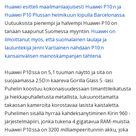
Huawei esitteli maailmanlaajuisesti Huawei P10:n ja
Huawei P10 Plussan helmikuun lopulla Barcelonassa.
Uutuuksista pienempi ja halvempi Huawei P10 on
tänään saapunut Suomessa myyntiin.
Huawei on
ilmoittanut myös, että suomalainen laulaja ja
lauluntekijä Jenni Vartiainen nähdään P10:n
kansainvälisen mainoskampanjan tähtenä.
Huawei P10:ssä on 5,1 tuuman näyttö ja sitä on
suojaamassa 2.5D:n kaareva Gorilla Glass 5 -lasi.
Puhelin koostuu kokonaisuudessaan timanttileikatusta
ja hiekkapuhalletusta metallista, lukuunottamatta
takaosan kameroita korostavaa lasista kaistaletta.
Puhelimen sisällä hyrrää kahdeksanytiminen Kirin 960 -
järjestelmäpiiri, jonka tukena 4 gigatavua RAM-muistia.
Huawei P10:ssä on 3200 milliampeeritunnin akku, joka