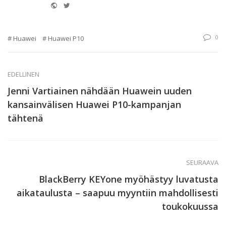
Website
Twitter
0
Huawei
Huawei P10
EDELLINEN
Jenni Vartiainen nähdään Huawein uuden
kansainvälisen Huawei P10-kampanjan
tähtenä
SEURAAVA
BlackBerry KEYone myöhästyy luvatusta
aikataulusta – saapuu myyntiin mahdollisesti
toukokuussa