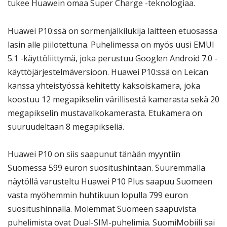
tukee Huawein omaa Super Charge -teknologiaa.
Huawei P10:ssä on sormenjälkilukija laitteen etuosassa
lasin alle piilotettuna. Puhelimessa on myös uusi EMUI
5.1 -käyttöliittymä, joka perustuu Googlen Android 7.0 -
käyttöjärjestelmäversioon. Huawei P10:ssä on Leican
kanssa yhteistyössä kehitetty kaksoiskamera, joka
koostuu 12 megapikselin värillisestä kamerasta sekä 20
megapikselin mustavalkokamerasta. Etukamera on
suuruudeltaan 8 megapikseliä.
Huawei P10 on siis saapunut tänään myyntiin
Suomessa 599 euron suositushintaan. Suuremmalla
näytöllä varusteltu Huawei P10 Plus saapuu Suomeen
vasta myöhemmin huhtikuun lopulla 799 euron
suositushinnalla. Molemmat Suomeen saapuvista
puhelimista ovat Dual-SIM-puhelimia. SuomiMobiili sai