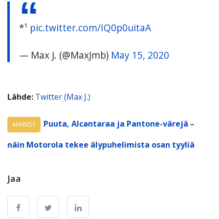
*¹
pic.twitter.com/IQ0p0uitaA
— Max J. (@MaxJmb)
May 15, 2020
Lähde:
Twitter (Max J.)
Puuta, Alcantaraa ja Pantone-värejä –
MAINOS
näin Motorola tekee älypuhelimista osan tyyliä
Jaa