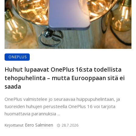
ONEPLUS
Huhut lupaavat OnePlus 16:sta todellista
tehopuhelinta – mutta Eurooppaan sitä ei
saada
OnePlus valmistelee jo seuraavaa huippupuhelintaan, ja
tuoreiden huhujen perusteella OnePlus 16 voi tarjota
huomattavia parannuksia ...
Eero Salminen
Kirjoittanut
28.7.2026