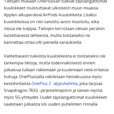
Tietojen mukaan OnePlussan tulevat täyslangattomat
kuulokkeet muistuttavat ulkoisesti muun muassa
Applen alkuperäisiä AirPods-kuulokkeita. Lisäksi
kuulokkeissa on niin sanottu avoin muotoilu, eikä
niissä ole tulppia. Tietojen kerrotaan olevan peräisin
luotettavasta lähteestä, mutta toistaiseksi ne
kannattaa ottaa silti pienellä varauksella.
Valitettavasti tulevista kuulokkeista ei toistaiseksi ole
tarkempia tietoja, mutta todennäköisesti ennen
julkaisua tullaan näkemään ja kuulemaan vielä erilaisia
huhuja. OnePlussalta odotetaan heinäkuussa myös
keskihintaista
OnePlus Z -älypuhelinta
, joka tarjoaa
Snapdragon 765G -järjestelmäpiirin ja tämän myötä
myös 5G-yhteydet. Uudet täyslangattomat kuulokkeet
saatetaan julkaista siis uuden puhelimen rinnalla.