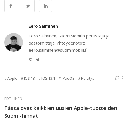
Eero Salminen
Eero Salminen, SuomiMobiilin perustaja ja
päätoimittaja. Yhteydenotot:
eero.salminen@suomimobiili.fi
Website
Twitter
0
Apple
IOS 13
IOS 13.1
IPadOS
Päivitys
EDELLINEN
Tässä ovat kaikkien uusien Apple-tuotteiden
Suomi-hinnat