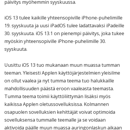
päivitys myöhemmin syyskuussa.
iOS 13 tulee kaikille yhteensopiville iPhone-puhelimille
19. syyskuuta ja uusi iPadOS tulee ladattavaksi iPadeille
30. syyskuuta. iOS 13.1 on pienempi päivitys, joka tukee
myöskin yhteensopiville iPhone-puhelimille 30.
syyskuuta.
Uusittu iOS 13 tuo mukanaan muun muassa tumman
teeman. Yleisesti Applen käyttöjärjestelmien yleisilme
on ollut vaalea ja nyt tumma teema tuo halukkaille
mahdollisuuden päästä eroon vaaleasta teemasta.
Tumma teema toimii käyttöliittymän lisäksi myös
kaikissa Applen oletussovelluksissa. Kolmannen
osapuolen sovelluksien kehittäjät voivat optimoida
sovelluksensa tummalle teemalle ja se voidaan
aktivoida päälle muun muassa auringonlaskun aikaan