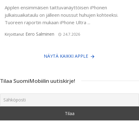
Applen ensimmäisen taittuvanäyttöisen iPhonen
julkaisuaikataulu on jälleen noussut huhujen kohteeksi.
Tuoreen raportin mukaan iPhone Ultra ...
Eero Salminen
Kirjoittanut
24.7.2026
NÄYTÄ KAIKKI APPLE
Tilaa SuomiMobiilin uutiskirje!