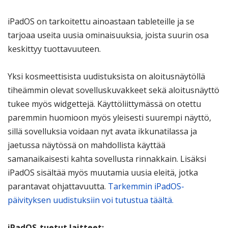
iPadOS on tarkoitettu ainoastaan tableteille ja se
tarjoaa useita uusia ominaisuuksia, joista suurin osa
keskittyy tuottavuuteen.
Yksi kosmeettisista uudistuksista on aloitusnäytöllä
tiheämmin olevat sovelluskuvakkeet sekä aloitusnäyttö
tukee myös widgettejä. Käyttöliittymässä on otettu
paremmin huomioon myös yleisesti suurempi näyttö,
sillä sovelluksia voidaan nyt avata ikkunatilassa ja
jaetussa näytössä on mahdollista käyttää
samanaikaisesti kahta sovellusta rinnakkain. Lisäksi
iPadOS sisältää myös muutamia uusia eleitä, jotka
parantavat ohjattavuutta.
Tarkemmin iPadOS-
päivityksen uudistuksiin voi tutustua täältä.
iPadOS-tuetut laitteet: