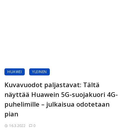
HUAWEI
YLEINEN
Kuvavuodot paljastavat: Tältä
näyttää Huawein 5G-suojakuori 4G-
puhelimille – julkaisua odotetaan
pian
16.3.2022
0