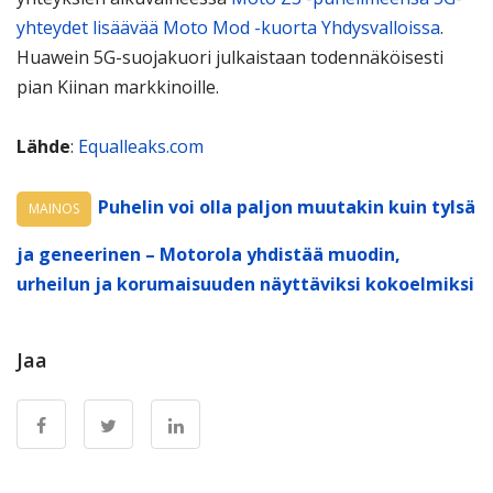
yhteydet lisäävää Moto Mod -kuorta Yhdysvalloissa
.
Huawein 5G-suojakuori julkaistaan todennäköisesti
pian Kiinan markkinoille.
Lähde
:
Equalleaks.com
Puhelin voi olla paljon muutakin kuin tylsä
MAINOS
ja geneerinen – Motorola yhdistää muodin,
urheilun ja korumaisuuden näyttäviksi kokoelmiksi
Jaa