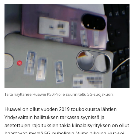
Tältä näyttänee Huawei P50 Prolle suunniteltu 5G-suojakuori.
Huawei on ollut vuoden 2019 toukokuusta lähtien
Yhdysvaltain hallituksen tarkassa syynissä ja
asetettujen rajoituksien takia kiinalaisyrityksen on ollut
haastavaa myydä 5G-puhelimia. Viime aikoina Huawei