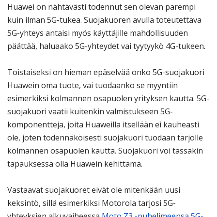
Huawei on nähtävästi todennut sen olevan parempi
kuin ilman 5G-tukea. Suojakuoren avulla toteutettava
5G-yhteys antaisi myös käyttäjille mahdollisuuden
päättää, haluaako 5G-yhteydet vai tyytyykö 4G-tukeen.
Toistaiseksi on hieman epäselvää onko 5G-suojakuori
Huawein oma tuote, vai tuodaanko se myyntiin
esimerkiksi kolmannen osapuolen yrityksen kautta. 5G-
suojakuori vaatii kuitenkin valmistukseen 5G-
komponentteja, joita Huaweilla itsellään ei kauheasti
ole, joten todennäköisesti suojakuori tuodaan tarjolle
kolmannen osapuolen kautta. Suojakuori voi tässäkin
tapauksessa olla Huawein kehittämä.
Vastaavat suojakuoret eivät ole mitenkään uusi
keksintö, sillä esimerkiksi Motorola tarjosi 5G-
yhteyksien alkuvaiheessa
Moto Z3 -puhelimeensa 5G-