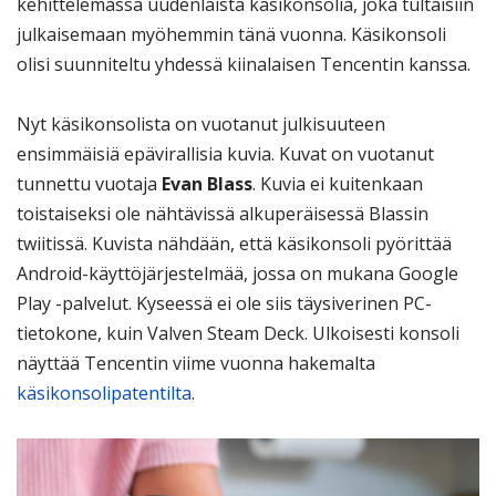
kehittelemässä uudenlaista käsikonsolia, joka tultaisiin
julkaisemaan myöhemmin tänä vuonna. Käsikonsoli
olisi suunniteltu yhdessä kiinalaisen Tencentin kanssa.
Nyt käsikonsolista on vuotanut julkisuuteen
ensimmäisiä epävirallisia kuvia. Kuvat on vuotanut
tunnettu vuotaja
Evan Blass
. Kuvia ei kuitenkaan
toistaiseksi ole nähtävissä alkuperäisessä Blassin
twiitissä. Kuvista nähdään, että käsikonsoli pyörittää
Android-käyttöjärjestelmää, jossa on mukana Google
Play -palvelut. Kyseessä ei ole siis täysiverinen PC-
tietokone, kuin Valven Steam Deck. Ulkoisesti konsoli
näyttää Tencentin viime vuonna hakemalta
käsikonsolipatentilta
.