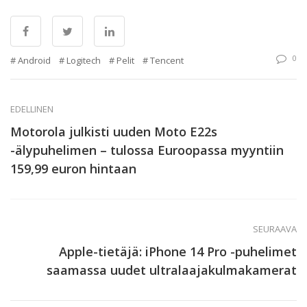
0
Android
Logitech
Pelit
Tencent
EDELLINEN
Motorola julkisti uuden Moto E22s
-älypuhelimen – tulossa Euroopassa myyntiin
159,99 euron hintaan
SEURAAVA
Apple-tietäjä: iPhone 14 Pro -puhelimet
saamassa uudet ultralaajakulmakamerat