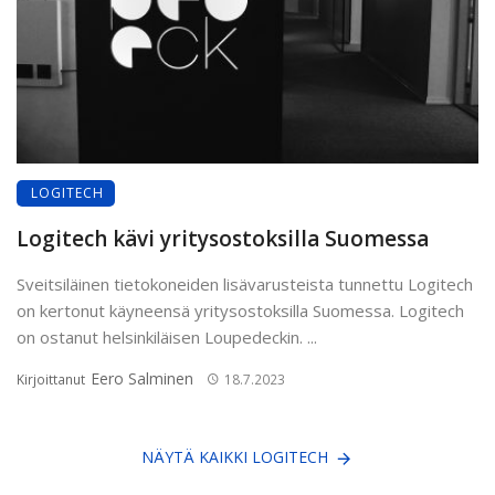
LOGITECH
Logitech kävi yritysostoksilla Suomessa
Sveitsiläinen tietokoneiden lisävarusteista tunnettu Logitech
on kertonut käyneensä yritysostoksilla Suomessa. Logitech
on ostanut helsinkiläisen Loupedeckin. ...
Eero Salminen
Kirjoittanut
18.7.2023
NÄYTÄ KAIKKI LOGITECH