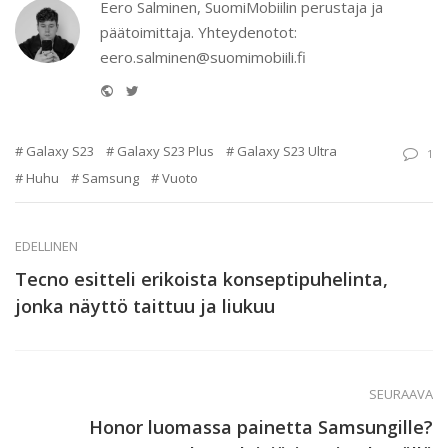
Eero Salminen, SuomiMobiilin perustaja ja
päätoimittaja. Yhteydenotot:
eero.salminen@suomimobiili.fi
Website
Twitter
Galaxy S23
Galaxy S23 Plus
Galaxy S23 Ultra
1
Huhu
Samsung
Vuoto
EDELLINEN
Tecno esitteli erikoista konseptipuhelinta,
jonka näyttö taittuu ja liukuu
SEURAAVA
Honor luomassa painetta Samsungille?