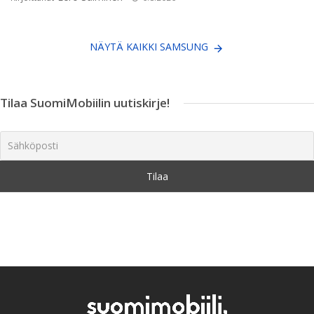
NÄYTÄ KAIKKI SAMSUNG
Tilaa SuomiMobiilin uutiskirje!