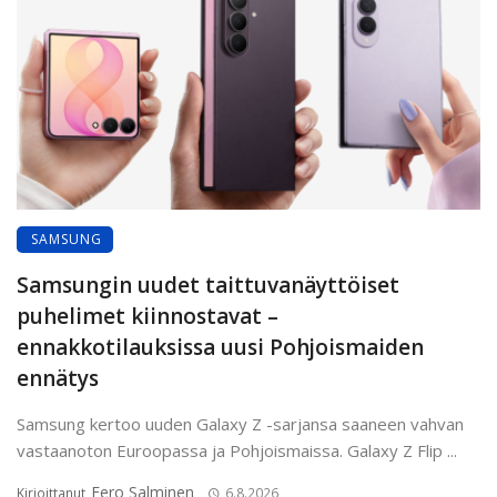
SAMSUNG
Samsungin uudet taittuvanäyttöiset
puhelimet kiinnostavat –
ennakkotilauksissa uusi Pohjoismaiden
ennätys
Samsung kertoo uuden Galaxy Z -sarjansa saaneen vahvan
vastaanoton Euroopassa ja Pohjoismaissa. Galaxy Z Flip ...
Eero Salminen
Kirjoittanut
6.8.2026