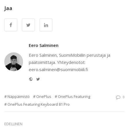
Jaa
Eero Salminen
Eero Salminen, SuomiMobiilin perustaja ja
päätoimittaja. Yhteydenotot:
eero.salminen@suomimobiili.fi
Website
Twitter
Näppäimistö
OnePlus
OnePlus Featuring
0
OnePlus Featuring Keyboard 81 Pro
EDELLINEN