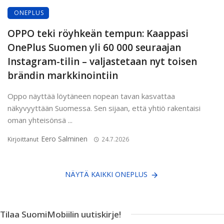
ONEPLUS
OPPO teki röyhkeän tempun: Kaappasi
OnePlus Suomen yli 60 000 seuraajan
Instagram-tilin – valjastetaan nyt toisen
brändin markkinointiin
Oppo näyttää löytäneen nopean tavan kasvattaa
näkyvyyttään Suomessa. Sen sijaan, että yhtiö rakentaisi
oman yhteisönsä ...
Eero Salminen
Kirjoittanut
24.7.2026
NÄYTÄ KAIKKI ONEPLUS
Tilaa SuomiMobiilin uutiskirje!