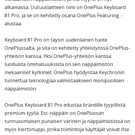
alkamassa. Uutuuslaitteen nimi on OnePlus Keyboard
81 Pro, ja se on kehitetty osana OnePlus Featuring -
alustaa.
Keyboard 81 Pro on täysin uudenlainen tuote
OnePlussalta, ja sitä on kehitetty yhteistyössä OnePlus-
yhteisön kanssa. Yksi OnePlus-yhteisön kanssa
luoduista ominaisuuksista on sen näppäimistön
mekaaniset kytkimet. OnePlus hyödyntää Keychronin
tunnettua teknologiaa valmistaakseen monipuolisen
näppäimistön.
OnePlus Keyboard 81 Pro edustaa brändille tyypillistä
premium-tyyliä. Esc-näppäin on OnePlussan
tunnusomaisen punaisen värinen ja näppäimistössä on
myös kiertonuppi, jonka toimintoja käyttäjät voivat itse