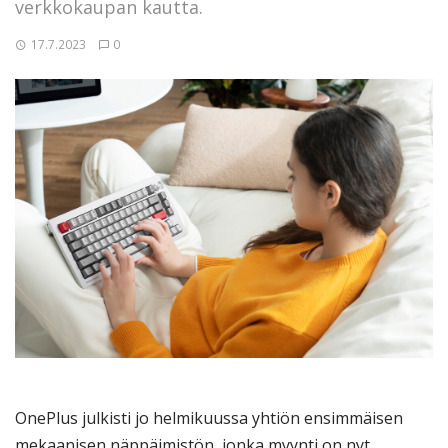
verkkokaupan kautta.
17.7.2023
0
OnePlus julkisti jo helmikuussa yhtiön ensimmäisen
mekaanisen näppäimistön, jonka myynti on nyt