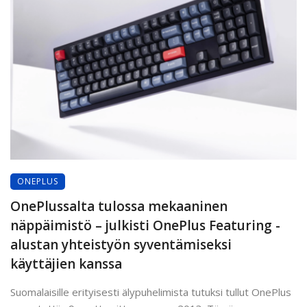
ONEPLUS
OnePlussalta tulossa mekaaninen
näppäimistö – julkisti OnePlus Featuring -
alustan yhteistyön syventämiseksi
käyttäjien kanssa
Suomalaisille erityisesti älypuhelimista tutuksi tullut OnePlus