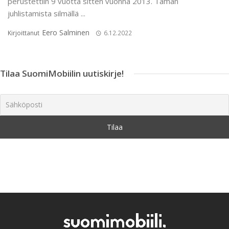
perustettiin 9 vuotta sitten vuonna 2013. Tämän
juhlistamista silmällä ...
Eero Salminen
Kirjoittanut
6.12.2022
Tilaa SuomiMobiilin uutiskirje!