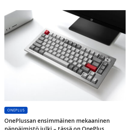
ONEPLUS
OnePlussan ensimmäinen mekaaninen
näppäimistö julki – tässä on OnePlus