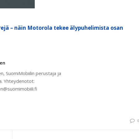
ejä – näin Motorola tekee älypuhelimista osan
nen
n, SuomiMobiilin perustaja ja
a. Yhteydenotot:
n@suomimobiili.fi