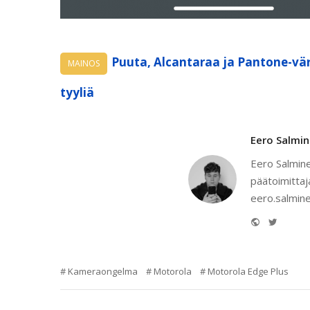
Puuta, Alcantaraa ja Pantone-vär
MAINOS
tyyliä
Eero Salmi
Eero Salmine
päätoimittaj
eero.salmine
Website
Twitter
Kameraongelma
Motorola
Motorola Edge Plus