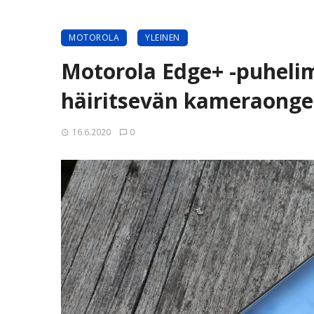
MOTOROLA
YLEINEN
Motorola Edge+ -puhelim
häiritsevän kameraong
16.6.2020
0