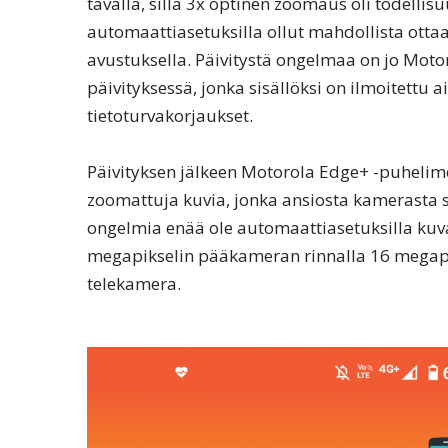
tavalla, sillä 3x optinen zoomaus oli todellis
automaattiasetuksilla ollut mahdollista ottaa
avustuksella. Päivitystä ongelmaa on jo Moto
päivityksessä, jonka sisällöksi on ilmoitettu
tietoturvakorjaukset.
Päivityksen jälkeen Motorola Edge+ -puhelimel
zoomattuja kuvia, jonka ansiosta kamerasta s
ongelmia enää ole automaattiasetuksilla ku
megapikselin pääkameran rinnalla 16 megap
telekamera.