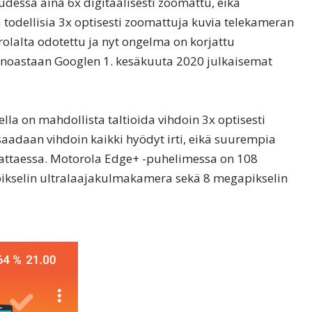
uudessa aina 6x digitaalisesti zoomattu, eikä
 todellisia 3x optisesti zoomattuja kuvia telekameran
rolalta odotettu ja nyt ongelma on korjattu
 ainoastaan Googlen 1. kesäkuuta 2020 julkaisemat
la on mahdollista taltioida vihdoin 3x optisesti
aadaan vihdoin kaikki hyödyt irti, eikä suurempia
vattaessa. Motorola Edge+ -puhelimessa on 108
ikselin ultralaajakulmakamera sekä 8 megapikselin