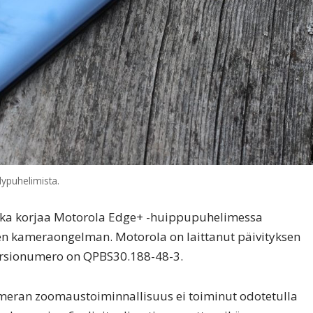
ypuhelimista.
 joka korjaa Motorola Edge+ -huippupuhelimessa
sen kameraongelman. Motorola on laittanut päivityksen
versionumero on QPBS30.188-48-3.
eran zoomaustoiminnallisuus ei toiminut odotetulla