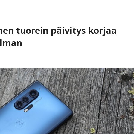
en tuorein päivitys korjaa
elman