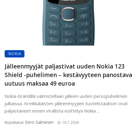
NOKIA
Jälleenmyyjät paljastivat uuden Nokia 123
Shield -puhelimen – kestävyyteen panostava
uutuus maksaa 49 euroa
Nokia-brändillä valmistellaan jälleen uuden peruspuhelimen
julkaisua. Kreikkalaisten jälleenmyyjien tuotelistaukset ovat
paljastaneet ennen virallista esittelyä Nokia ...
Eero Salminen
Kirjoittanut
16.7.2026