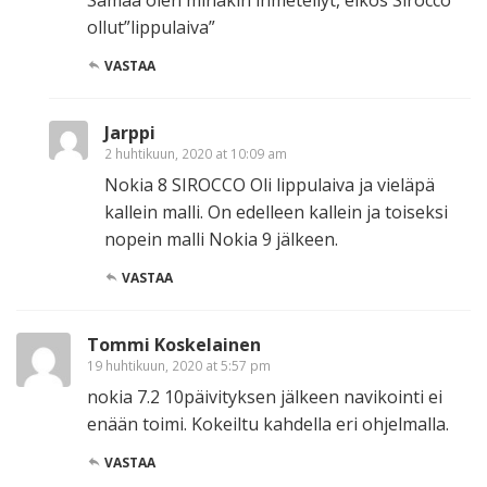
Samaa olen minäkin ihmetellyt, eikös Sirocco
ollut”lippulaiva”
VASTAA
Jarppi
2 huhtikuun, 2020 at 10:09 am
Nokia 8 SIROCCO Oli lippulaiva ja vieläpä
kallein malli. On edelleen kallein ja toiseksi
nopein malli Nokia 9 jälkeen.
VASTAA
Tommi Koskelainen
19 huhtikuun, 2020 at 5:57 pm
nokia 7.2 10päivityksen jälkeen navikointi ei
enään toimi. Kokeiltu kahdella eri ohjelmalla.
VASTAA