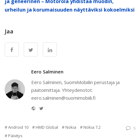
ja geneerinen – Motorola yhdistää muodin,
urheilun ja korumaisuuden näyttäviksi kokoelmiksi
Jaa
Eero Salminen
Eero Salminen, SuomiMobiilin perustaja ja
päätoimittaja. Yhteydenotot:
eero.salminen@suomimobiili.fi
Website
Twitter
Android 10
HMD Global
Nokia
Nokia 7.2
5
Päivitys