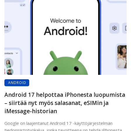
ANDROID
Android 17 helpottaa iPhonesta luopumista
– siirtää nyt myös salasanat, eSIMin ja
iMessage-historian
Google on laajentanut Android 17 -käyttöjärjestelmän
tiedonsiirtotyökalua, jonka tavoitteena on tehdä iPhonesta