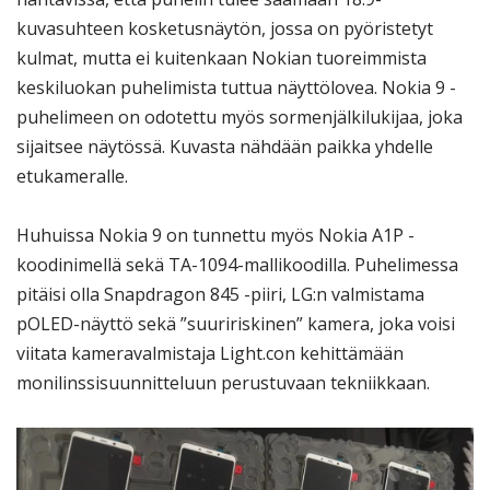
kuvasuhteen kosketusnäytön, jossa on pyöristetyt
kulmat, mutta ei kuitenkaan Nokian tuoreimmista
keskiluokan puhelimista tuttua näyttölovea. Nokia 9 -
puhelimeen on odotettu myös sormenjälkilukijaa, joka
sijaitsee näytössä. Kuvasta nähdään paikka yhdelle
etukameralle.
Huhuissa Nokia 9 on tunnettu myös Nokia A1P -
koodinimellä sekä TA-1094-mallikoodilla. Puhelimessa
pitäisi olla Snapdragon 845 -piiri, LG:n valmistama
pOLED-näyttö sekä ”suuririskinen” kamera, joka voisi
viitata kameravalmistaja Light.con kehittämään
monilinssisuunnitteluun perustuvaan tekniikkaan.