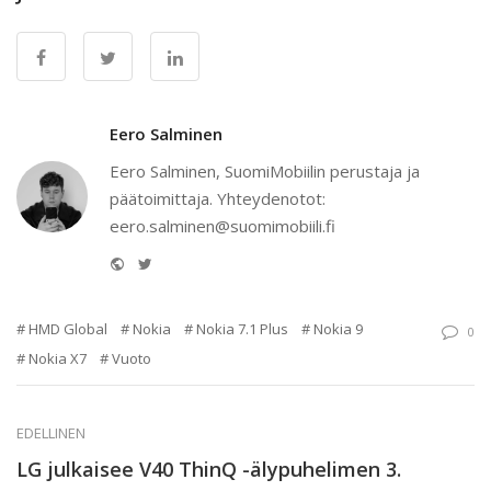
Eero Salminen
Eero Salminen, SuomiMobiilin perustaja ja
päätoimittaja. Yhteydenotot:
eero.salminen@suomimobiili.fi
Website
Twitter
HMD Global
Nokia
Nokia 7.1 Plus
Nokia 9
0
Nokia X7
Vuoto
EDELLINEN
LG julkaisee V40 ThinQ -älypuhelimen 3.