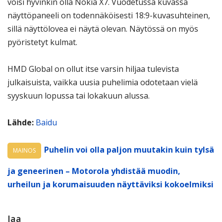
voisi hyvinkin olla Nokia X7. Vuodetussa kuvassa
näyttöpaneeli on todennäköisesti 18:9-kuvasuhteinen,
sillä näyttölovea ei näytä olevan. Näytössä on myös
pyöristetyt kulmat.
HMD Global on ollut itse varsin hiljaa tulevista
julkaisuista, vaikka uusia puhelimia odotetaan vielä
syyskuun lopussa tai lokakuun alussa.
Lähde:
Baidu
Puhelin voi olla paljon muutakin kuin tylsä
MAINOS
ja geneerinen – Motorola yhdistää muodin,
urheilun ja korumaisuuden näyttäviksi kokoelmiksi
Jaa