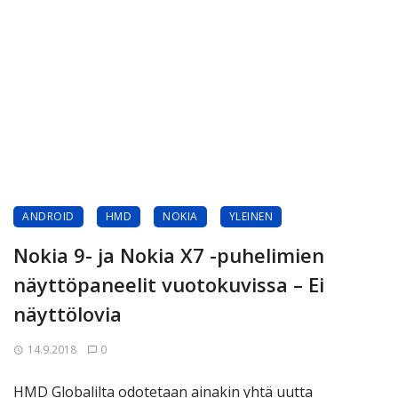
ANDROID
HMD
NOKIA
YLEINEN
Nokia 9- ja Nokia X7 -puhelimien
näyttöpaneelit vuotokuvissa – Ei
näyttölovia
14.9.2018
0
HMD Globalilta odotetaan ainakin yhtä uutta