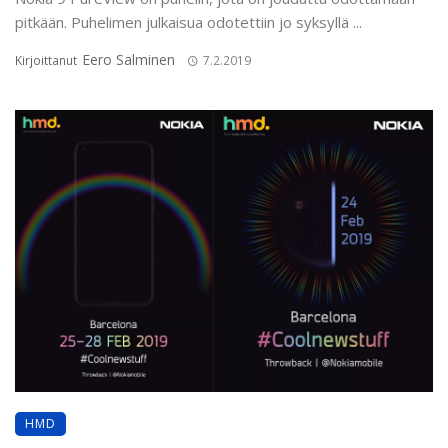
pitkään. Puhelimen julkaisua odotettiin jo syksyllä ...
Eero Salminen
Kirjoittanut
7.2.2019
HMD