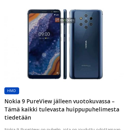
HMD
Nokia 9 PureView jälleen vuotokuvassa –
Tämä kaikki tulevasta huippupuhelimesta
tiedetään
Nokia 9 PureView on puhelin, jota on jouduttu odottamaan