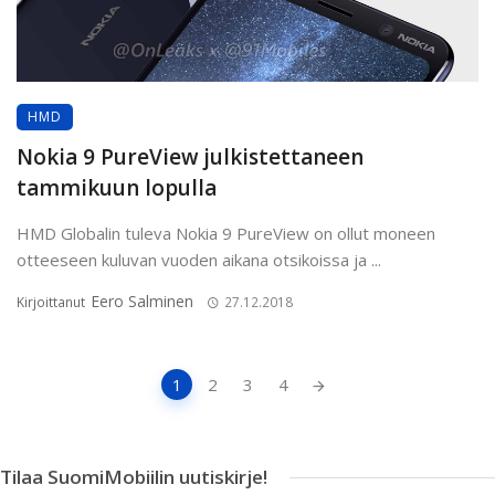
HMD
Nokia 9 PureView julkistettaneen
tammikuun lopulla
HMD Globalin tuleva Nokia 9 PureView on ollut moneen
otteeseen kuluvan vuoden aikana otsikoissa ja ...
Eero Salminen
Kirjoittanut
27.12.2018
Artikkeleiden
1
2
3
4
navigointi
Tilaa SuomiMobiilin uutiskirje!