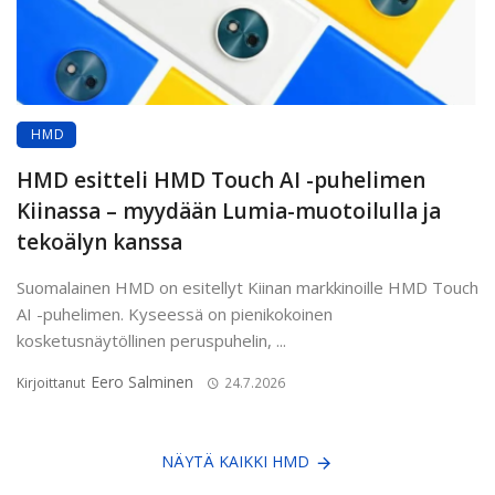
HMD
HMD esitteli HMD Touch AI -puhelimen
Kiinassa – myydään Lumia-muotoilulla ja
tekoälyn kanssa
Suomalainen HMD on esitellyt Kiinan markkinoille HMD Touch
AI -puhelimen. Kyseessä on pienikokoinen
kosketusnäytöllinen peruspuhelin, ...
Eero Salminen
Kirjoittanut
24.7.2026
NÄYTÄ KAIKKI HMD