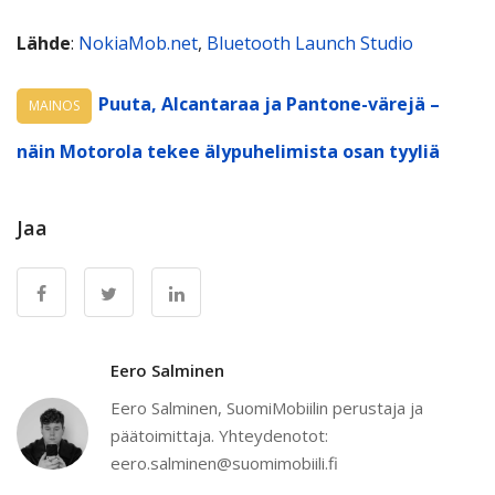
Lähde
:
NokiaMob.net
,
Bluetooth Launch Studio
Puuta, Alcantaraa ja Pantone-värejä –
MAINOS
näin Motorola tekee älypuhelimista osan tyyliä
Jaa
Eero Salminen
Eero Salminen, SuomiMobiilin perustaja ja
päätoimittaja. Yhteydenotot:
eero.salminen@suomimobiili.fi