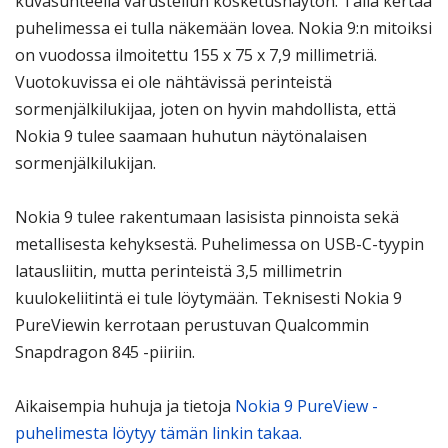
kuvasuhteella varustellun kosketusnäytön. Tällä kertaa
puhelimessa ei tulla näkemään lovea. Nokia 9:n mitoiksi
on vuodossa ilmoitettu 155 x 75 x 7,9 millimetriä.
Vuotokuvissa ei ole nähtävissä perinteistä
sormenjälkilukijaa, joten on hyvin mahdollista, että
Nokia 9 tulee saamaan huhutun näytönalaisen
sormenjälkilukijan.
Nokia 9 tulee rakentumaan lasisista pinnoista sekä
metallisesta kehyksestä. Puhelimessa on USB-C-tyypin
latausliitin, mutta perinteistä 3,5 millimetrin
kuulokeliitintä ei tule löytymään. Teknisesti Nokia 9
PureViewin kerrotaan perustuvan Qualcommin
Snapdragon 845 -piiriin.
Aikaisempia huhuja ja tietoja
Nokia 9 PureView -
puhelimesta löytyy tämän linkin takaa.