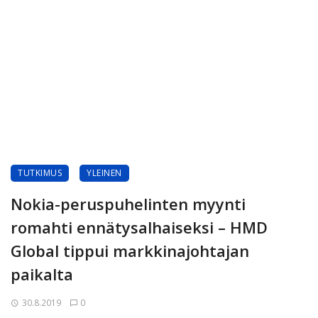
TUTKIMUS
YLEINEN
Nokia-peruspuhelinten myynti
romahti ennätysalhaiseksi – HMD
Global tippui markkinajohtajan
paikalta
30.8.2019
0