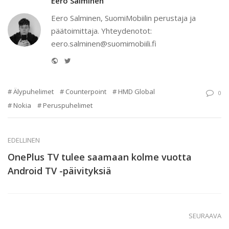
Eero Salminen
Eero Salminen, SuomiMobiilin perustaja ja
päätoimittaja. Yhteydenotot:
eero.salminen@suomimobiili.fi
Website
Twitter
Älypuhelimet
Counterpoint
HMD Global
0
Nokia
Peruspuhelimet
EDELLINEN
OnePlus TV tulee saamaan kolme vuotta
Android TV -päivityksiä
SEURAAVA