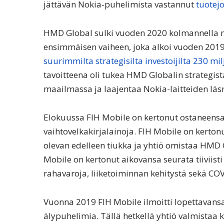
jättävän Nokia-puhelimista vastannut
tuotejo
HMD Global sulki vuoden 2020 kolmannella ne
ensimmäisen vaiheen, joka alkoi vuoden 2019
suurimmilta strategisilta investoijilta 230 mi
tavoitteena oli tukea HMD Globalin strategist
maailmassa ja laajentaa Nokia-laitteiden lä
Elokuussa FIH Mobile on kertonut ostaneensa
vaihtovelkakirjalainoja. FIH Mobile on kert
olevan edelleen tiukka ja yhtiö omistaa HMD 
Mobile on kertonut aikovansa seurata tiiviis
rahavaroja, liiketoiminnan kehitystä sekä COV
Vuonna 2019 FIH Mobile ilmoitti lopettavans
älypuhelimia. Tällä hetkellä yhtiö valmistaa