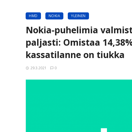
HMD
NOKIA
YLEINEN
Nokia-puhelimia valmi
paljasti: Omistaa 14,38
kassatilanne on tiukka
29.3.2021
0