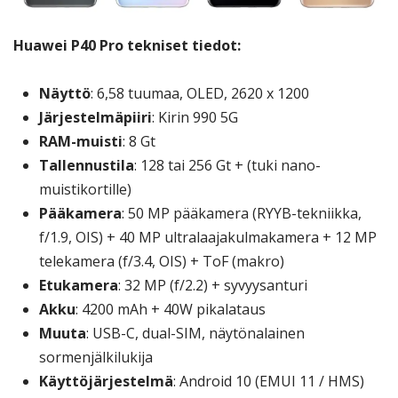
Huawei P40 Pro tekniset tiedot:
Näyttö
: 6,58 tuumaa, OLED, 2620 x 1200
Järjestelmäpiiri
: Kirin 990 5G
RAM-muisti
: 8 Gt
Tallennustila
: 128 tai 256 Gt + (tuki nano-
muistikortille)
Pääkamera
: 50 MP pääkamera (RYYB-tekniikka,
f/1.9, OIS) + 40 MP ultralaajakulmakamera + 12 MP
telekamera (f/3.4, OIS) + ToF (makro)
Etukamera
: 32 MP (f/2.2) + syvyysanturi
Akku
: 4200 mAh + 40W pikalataus
Muuta
: USB-C, dual-SIM, näytönalainen
sormenjälkilukija
Käyttöjärjestelmä
: Android 10 (EMUI 11 / HMS)