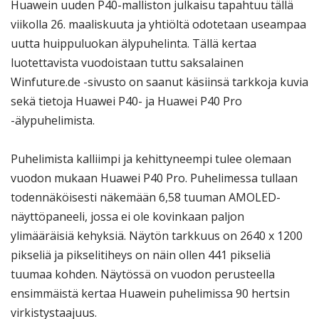
Huawein uuden P40-malliston julkaisu tapahtuu tällä
viikolla 26. maaliskuuta ja yhtiöltä odotetaan useampaa
uutta huippuluokan älypuhelinta. Tällä kertaa
luotettavista vuodoistaan tuttu saksalainen
Winfuture.de -sivusto on saanut käsiinsä tarkkoja kuvia
sekä tietoja Huawei P40- ja Huawei P40 Pro
-älypuhelimista.
Puhelimista kalliimpi ja kehittyneempi tulee olemaan
vuodon mukaan Huawei P40 Pro. Puhelimessa tullaan
todennäköisesti näkemään 6,58 tuuman AMOLED-
näyttöpaneeli, jossa ei ole kovinkaan paljon
ylimääräisiä kehyksiä. Näytön tarkkuus on 2640 x 1200
pikseliä ja pikselitiheys on näin ollen 441 pikseliä
tuumaa kohden. Näytössä on vuodon perusteella
ensimmäistä kertaa Huawein puhelimissa 90 hertsin
virkistystaajuus.