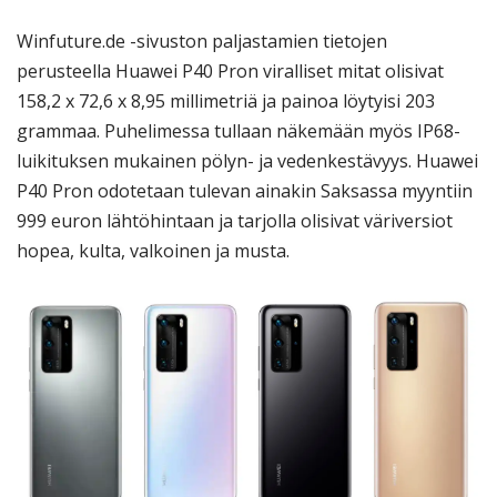
Winfuture.de -sivuston paljastamien tietojen
perusteella Huawei P40 Pron viralliset mitat olisivat
158,2 x 72,6 x 8,95 millimetriä ja painoa löytyisi 203
grammaa. Puhelimessa tullaan näkemään myös IP68-
luikituksen mukainen pölyn- ja vedenkestävyys. Huawei
P40 Pron odotetaan tulevan ainakin Saksassa myyntiin
999 euron lähtöhintaan ja tarjolla olisivat väriversiot
hopea, kulta, valkoinen ja musta.