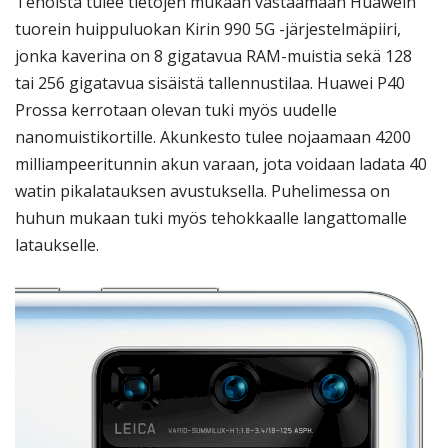
Tehoista tulee tietojen mukaan vastaamaan Huawein
tuorein huippuluokan Kirin 990 5G -järjestelmäpiiri,
jonka kaverina on 8 gigatavua RAM-muistia sekä 128
tai 256 gigatavua sisäistä tallennustilaa. Huawei P40
Prossa kerrotaan olevan tuki myös uudelle
nanomuistikortille. Akunkesto tulee nojaamaan 4200
milliampeeritunnin akun varaan, jota voidaan ladata 40
watin pikalatauksen avustuksella. Puhelimessa on
huhun mukaan tuki myös tehokkaalle langattomalle
lataukselle.