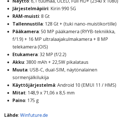
Näyttö
: 6,1 tuumaa, OLED, Full HD+ (2340 x 1080)
Järjestelmäpiiri
: Kirin 990 5G
RAM-muisti
: 8 Gt
Tallennustila
: 128 Gt + (tuki nano-muistikortille)
Pääkamera
: 50 MP pääkamera (RYYB-tekniikka,
f/1.9) + 16 MP ultralaajakulmakamera + 8 MP
telekamera (OIS)
Etukamera
: 32 MP (f/2.2)
Akku
: 3800 mAh + 22,5W pikalataus
Muuta
: USB-C, dual-SIM, näytönalainen
sormenjälkilukija
Käyttöjärjestelmä
: Android 10 (EMUI 11 / HMS)
Mitat
: 148,9 x 71,06 x 8,5 mm
Paino
: 175 g
Lähde
:
Winfuture.de