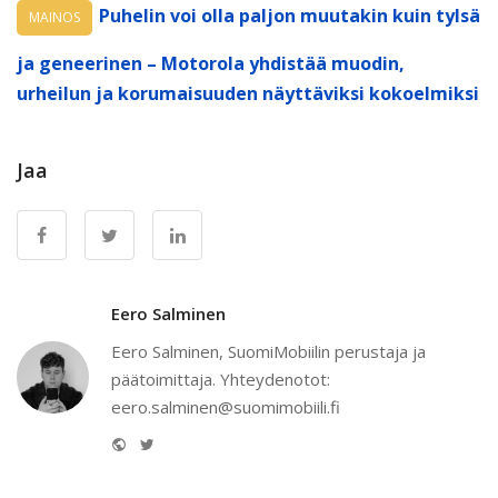
Puhelin voi olla paljon muutakin kuin tylsä
MAINOS
ja geneerinen – Motorola yhdistää muodin,
urheilun ja korumaisuuden näyttäviksi kokoelmiksi
Jaa
Eero Salminen
Eero Salminen, SuomiMobiilin perustaja ja
päätoimittaja. Yhteydenotot:
eero.salminen@suomimobiili.fi
Website
Twitter