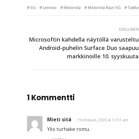
5G
Lenovo
Motorola
Motorola Razr 5G
Taitt
EDELLINEN
Microsoftin kahdella näytöllä varusteltu
Android-puhelin Surface Duo saapuu
markkinoille 10. syyskuuta
1 Kommentti
Mieti sitä
19 elokuun, 2020 at 12:51 am
Yks turhake romu.