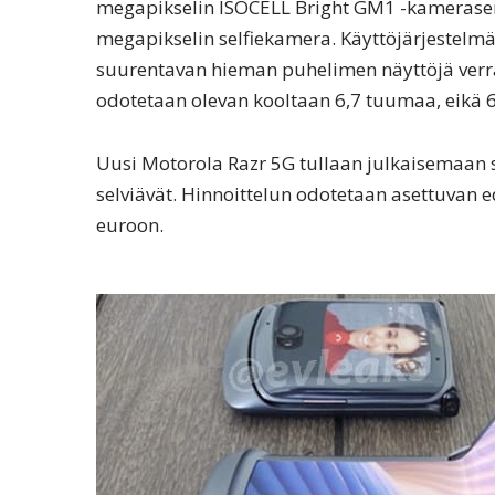
megapikselin ISOCELL Bright GM1 -kamerasen
megapikselin selfiekamera. Käyttöjärjestelmä
suurentavan hieman puhelimen näyttöjä verra
odotetaan olevan kooltaan 6,7 tuumaa, eikä 
Uusi Motorola Razr 5G tullaan julkaisemaan si
selviävät. Hinnoittelun odotetaan asettuvan 
euroon.