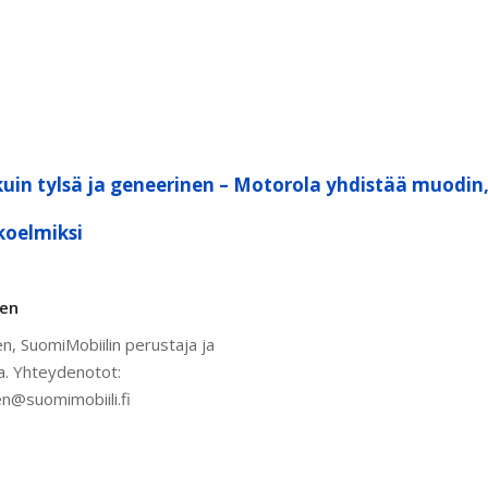
kuin tylsä ja geneerinen – Motorola yhdistää muodin
koelmiksi
nen
n, SuomiMobiilin perustaja ja
a. Yhteydenotot:
n@suomimobiili.fi