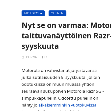
MOTOROLA
YLEINEN
Nyt se on varmaa: Moto
taittuvanäyttöinen Razr-
syyskuuta
13.8.2020
1
Motorola on vahvistanut järjestävänsä
julkaisutilaisuuden 9. syyskuuta, jolloin
odotuksissa on muun muassa yhtiön
seuraavan sukupolven Motorola Razr 5G -
simpukkapuhelin. Odotettu puhelin on
nähty jo
aikaisemminkin vuotokuvissa
,