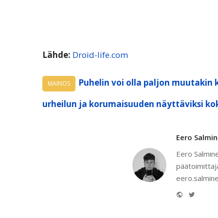
Lähde:
Droid-life.com
Puhelin voi olla paljon muutakin 
MAINOS
urheilun ja korumaisuuden näyttäviksi ko
Eero Salmi
Eero Salmine
päätoimittaj
eero.salmine
Website
Twitter