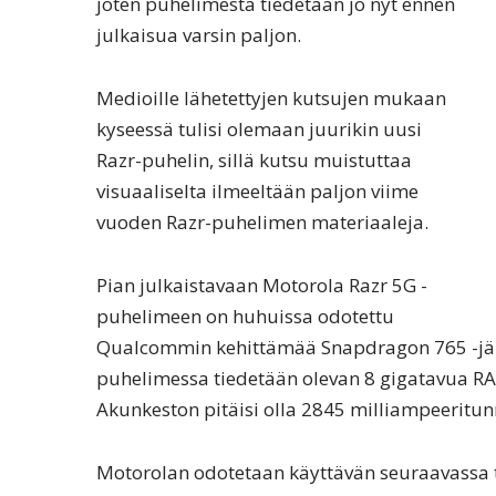
joten puhelimesta tiedetään jo nyt ennen
julkaisua varsin paljon.
Medioille lähetettyjen kutsujen mukaan
kyseessä tulisi olemaan juurikin uusi
Razr-puhelin, sillä kutsu muistuttaa
visuaaliselta ilmeeltään paljon viime
vuoden Razr-puhelimen materiaaleja.
Pian julkaistavaan Motorola Razr 5G -
puhelimeen on huhuissa odotettu
Qualcommin kehittämää Snapdragon 765 -järje
puhelimessa tiedetään olevan 8 gigatavua RAM
Akunkeston pitäisi olla 2845 milliampeeritun
Motorolan odotetaan käyttävän seuraavassa 