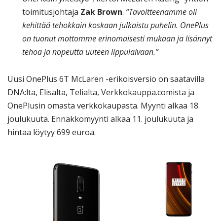
toimitusjohtaja
Zak Brown
.
“Tavoitteenamme oli
kehittää tehokkain koskaan julkaistu puhelin. OnePlus
on tuonut mottomme erinomaisesti mukaan ja lisännyt
tehoa ja nopeutta uuteen lippulaivaan.”
Uusi OnePlus 6T McLaren -erikoisversio on saatavilla
DNA:lta, Elisalta, Telialta, Verkkokauppa.comista ja
OnePlusin omasta verkkokaupasta. Myynti alkaa 18.
joulukuuta. Ennakkomyynti alkaa 11. joulukuuta ja
hintaa löytyy 699 euroa.