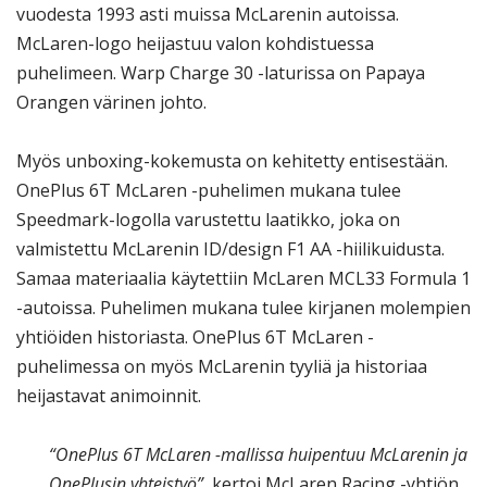
vuodesta 1993 asti muissa McLarenin autoissa.
McLaren-logo heijastuu valon kohdistuessa
puhelimeen. Warp Charge 30 -laturissa on Papaya
Orangen värinen johto.
Myös unboxing-kokemusta on kehitetty entisestään.
OnePlus 6T McLaren -puhelimen mukana tulee
Speedmark-logolla varustettu laatikko, joka on
valmistettu McLarenin ID/design F1 AA -hiilikuidusta.
Samaa materiaalia käytettiin McLaren MCL33 Formula 1
-autoissa. Puhelimen mukana tulee kirjanen molempien
yhtiöiden historiasta. OnePlus 6T McLaren -
puhelimessa on myös McLarenin tyyliä ja historiaa
heijastavat animoinnit.
“OnePlus 6T McLaren -mallissa huipentuu McLarenin ja
OnePlusin yhteistyö”
, kertoi McLaren Racing -yhtiön