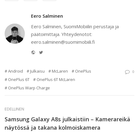
Eero Salminen
Eero Salminen, SuomiMobiilin perustaja ja
päätoimittaja. Yhteydenotot:
eero.salminen@suomimobiili.fi
Website
Twitter
Android
Julkaisu
McLaren
OnePlus
0
OnePlus 6T
OnePlus 6T McLaren
OnePlus Warp Charge
EDELLINEN
Samsung Galaxy A8s julkaistiin – Kamerareikä
näytössä ja takana kolmoiskamera