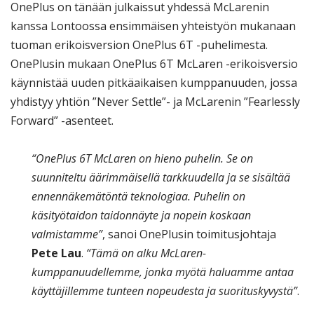
OnePlus on tänään julkaissut yhdessä McLarenin
kanssa Lontoossa ensimmäisen yhteistyön mukanaan
tuoman erikoisversion OnePlus 6T -puhelimesta.
OnePlusin mukaan OnePlus 6T McLaren -erikoisversio
käynnistää uuden pitkäaikaisen kumppanuuden, jossa
yhdistyy yhtiön ”Never Settle”- ja McLarenin ”Fearlessly
Forward” -asenteet.
“OnePlus 6T McLaren on hieno puhelin. Se on
suunniteltu äärimmäisellä tarkkuudella ja se sisältää
ennennäkemätöntä teknologiaa. Puhelin on
käsityötaidon taidonnäyte ja nopein koskaan
valmistamme”
, sanoi OnePlusin toimitusjohtaja
Pete Lau
.
“Tämä on alku McLaren-
kumppanuudellemme, jonka myötä haluamme antaa
käyttäjillemme tunteen nopeudesta ja suorituskyvystä”
.