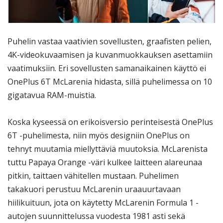
Puhelin vastaa vaativien sovellusten, graafisten pelien,
4K-videokuvaamisen ja kuvanmuokkauksen asettamiin
vaatimuksiin. Eri sovellusten samanaikainen käyttö ei
OnePlus 6T McLarenia hidasta, sillä puhelimessa on 10
gigatavua RAM-muistia.
Koska kyseessä on erikoisversio perinteisestä OnePlus
6T -puhelimesta, niin myös designiin OnePlus on
tehnyt muutamia miellyttäviä muutoksia. McLarenista
tuttu Papaya Orange -väri kulkee laitteen alareunaa
pitkin, taittaen vähitellen mustaan. Puhelimen
takakuori perustuu McLarenin uraauurtavaan
hiilikuituun, jota on käytetty McLarenin Formula 1 -
autojen suunnittelussa vuodesta 1981 asti sekä