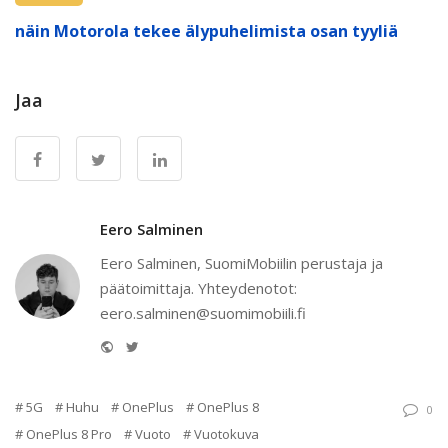
näin Motorola tekee älypuhelimista osan tyyliä
Jaa
Eero Salminen
Eero Salminen, SuomiMobiilin perustaja ja
päätoimittaja. Yhteydenotot:
eero.salminen@suomimobiili.fi
Website
Twitter
5G
Huhu
OnePlus
OnePlus 8
0
OnePlus 8 Pro
Vuoto
Vuotokuva