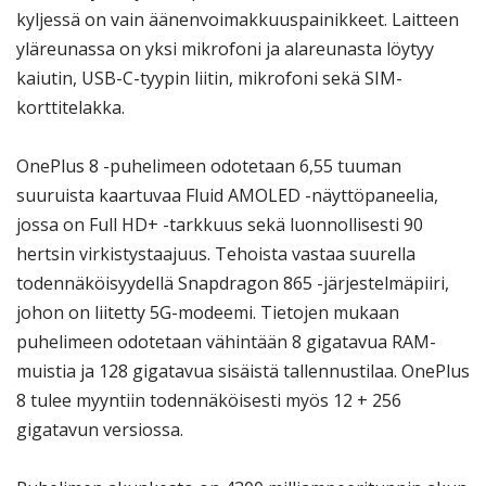
kyljessä on vain äänenvoimakkuuspainikkeet. Laitteen
yläreunassa on yksi mikrofoni ja alareunasta löytyy
kaiutin, USB-C-tyypin liitin, mikrofoni sekä SIM-
korttitelakka.
OnePlus 8 -puhelimeen odotetaan 6,55 tuuman
suuruista kaartuvaa Fluid AMOLED -näyttöpaneelia,
jossa on Full HD+ -tarkkuus sekä luonnollisesti 90
hertsin virkistystaajuus. Tehoista vastaa suurella
todennäköisyydellä Snapdragon 865 -järjestelmäpiiri,
johon on liitetty 5G-modeemi. Tietojen mukaan
puhelimeen odotetaan vähintään 8 gigatavua RAM-
muistia ja 128 gigatavua sisäistä tallennustilaa. OnePlus
8 tulee myyntiin todennäköisesti myös 12 + 256
gigatavun versiossa.