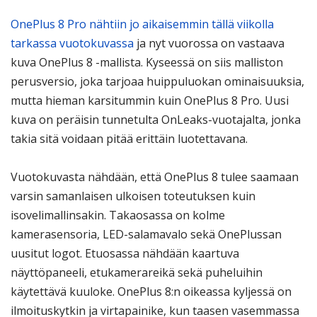
OnePlus 8 Pro nähtiin jo aikaisemmin tällä viikolla
tarkassa vuotokuvassa
ja nyt vuorossa on vastaava
kuva OnePlus 8 -mallista. Kyseessä on siis malliston
perusversio, joka tarjoaa huippuluokan ominaisuuksia,
mutta hieman karsitummin kuin OnePlus 8 Pro. Uusi
kuva on peräisin tunnetulta OnLeaks-vuotajalta, jonka
takia sitä voidaan pitää erittäin luotettavana.
Vuotokuvasta nähdään, että OnePlus 8 tulee saamaan
varsin samanlaisen ulkoisen toteutuksen kuin
isovelimallinsakin. Takaosassa on kolme
kamerasensoria, LED-salamavalo sekä OnePlussan
uusitut logot. Etuosassa nähdään kaartuva
näyttöpaneeli, etukamerareikä sekä puheluihin
käytettävä kuuloke. OnePlus 8:n oikeassa kyljessä on
ilmoituskytkin ja virtapainike, kun taasen vasemmassa