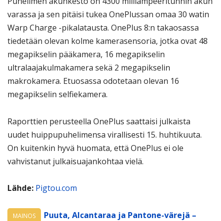
Puhelimen akunkesto on 4300 milliampeeritunnin akun
varassa ja sen pitäisi tukea OnePlussan omaa 30 watin
Warp Charge -pikalatausta. OnePlus 8:n takaosassa
tiedetään olevan kolme kamerasensoria, jotka ovat 48
megapikselin pääkamera, 16 megapikselin
ultralaajakulmakamera sekä 2 megapikselin
makrokamera. Etuosassa odotetaan olevan 16
megapikselin selfiekamera.
Raporttien perusteella OnePlus saattaisi julkaista
uudet huippupuhelimensa virallisesti 15. huhtikuuta.
On kuitenkin hyvä huomata, että OnePlus ei ole
vahvistanut julkaisuajankohtaa vielä.
Lähde:
Pigtou.com
Puuta, Alcantaraa ja Pantone-värejä –
MAINOS