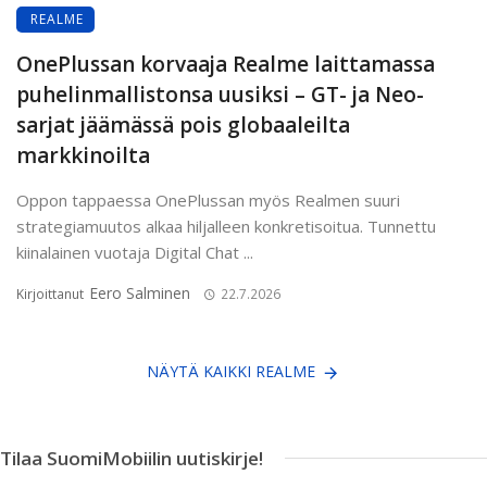
REALME
OnePlussan korvaaja Realme laittamassa
puhelinmallistonsa uusiksi – GT- ja Neo-
sarjat jäämässä pois globaaleilta
markkinoilta
Oppon tappaessa OnePlussan myös Realmen suuri
strategiamuutos alkaa hiljalleen konkretisoitua. Tunnettu
kiinalainen vuotaja Digital Chat ...
Eero Salminen
Kirjoittanut
22.7.2026
NÄYTÄ KAIKKI REALME
Tilaa SuomiMobiilin uutiskirje!