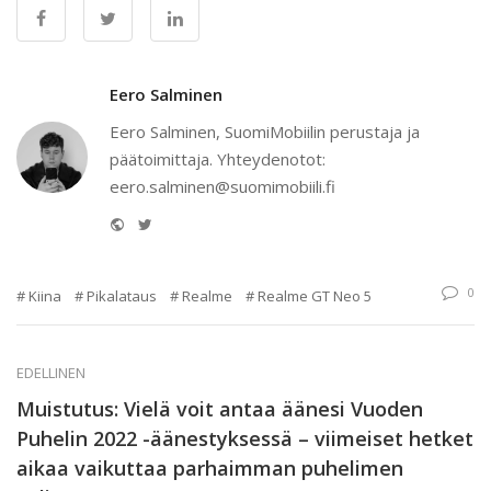
Eero Salminen
Eero Salminen, SuomiMobiilin perustaja ja
päätoimittaja. Yhteydenotot:
eero.salminen@suomimobiili.fi
Website
Twitter
0
Kiina
Pikalataus
Realme
Realme GT Neo 5
EDELLINEN
Muistutus: Vielä voit antaa äänesi Vuoden
Puhelin 2022 -äänestyksessä – viimeiset hetket
aikaa vaikuttaa parhaimman puhelimen