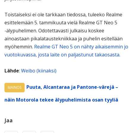
Toistaiseksi ei ole tarkkaan tiedossa, tuleeko Realme
esittelemään 5. tammikuuta vielä Realme GT Neo 5
-älypuhelimen. Odotettavasti julkaisu koskee
ainoastaan pikalataustekniikkaa ja puhelin esitellään
myöhemmin.
Realme GT Neo 5 on nähty aikaisemmin jo
vuotokuvassa, josta laite on paljastunut takaosasta.
Lähde
:
Weibo (kiinaksi)
Puuta, Alcantaraa ja Pantone-värejä –
MAINOS
näin Motorola tekee älypuhelimista osan tyyliä
Jaa