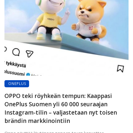
ONEPLUS
OPPO teki röyhkeän tempun: Kaappasi
OnePlus Suomen yli 60 000 seuraajan
Instagram-tilin – valjastetaan nyt toisen
brändin markkinointiin
Oppo näyttää löytäneen nopean tavan kasvattaa