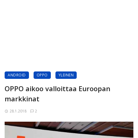
ANDROID
OPPO
YLEINEN
OPPO aikoo valloittaa Euroopan
markkinat
28.1.2018
2