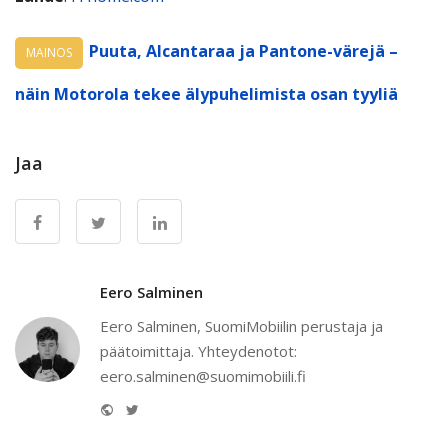
Puuta, Alcantaraa ja Pantone-värejä –
MAINOS
näin Motorola tekee älypuhelimista osan tyyliä
Jaa
Eero Salminen
Eero Salminen, SuomiMobiilin perustaja ja
päätoimittaja. Yhteydenotot:
eero.salminen@suomimobiili.fi
Website
Twitter