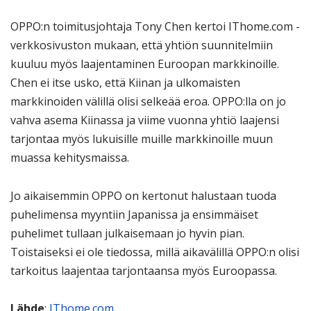
OPPO:n toimitusjohtaja Tony Chen kertoi IThome.com -
verkkosivuston mukaan, että yhtiön suunnitelmiin
kuuluu myös laajentaminen Euroopan markkinoille.
Chen ei itse usko, että Kiinan ja ulkomaisten
markkinoiden välillä olisi selkeää eroa. OPPO:lla on jo
vahva asema Kiinassa ja viime vuonna yhtiö laajensi
tarjontaa myös lukuisille muille markkinoille muun
muassa kehitysmaissa.
Jo aikaisemmin OPPO on kertonut halustaan tuoda
puhelimensa myyntiin Japanissa ja ensimmäiset
puhelimet tullaan julkaisemaan jo hyvin pian.
Toistaiseksi ei ole tiedossa, millä aikavälillä OPPO:n olisi
tarkoitus laajentaa tarjontaansa myös Euroopassa.
Lähde
:
IThome.com