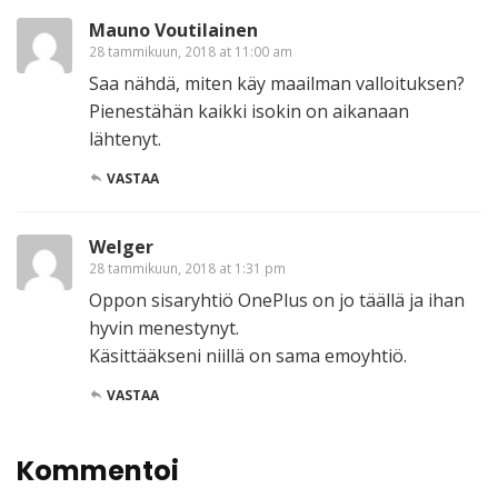
Mauno Voutilainen
28 tammikuun, 2018 at 11:00 am
Saa nähdä, miten käy maailman valloituksen?
Pienestähän kaikki isokin on aikanaan
lähtenyt.
VASTAA
Welger
28 tammikuun, 2018 at 1:31 pm
Oppon sisaryhtiö OnePlus on jo täällä ja ihan
hyvin menestynyt.
Käsittääkseni niillä on sama emoyhtiö.
VASTAA
Kommentoi