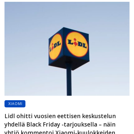
XIAOMI
Lidl ohitti vuosien eettisen keskustelun
yhdellä Black Friday -tarjouksella – näin
yhtiö kommentoi Xiaomi-kuulokkeiden