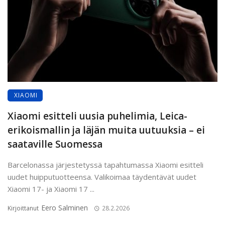
XIAOMI
Xiaomi esitteli uusia puhelimia, Leica-
erikoismallin ja läjän muita uutuuksia – ei
saataville Suomessa
Barcelonassa järjestetyssä tapahtumassa Xiaomi esitteli
uudet huipputuotteensa. Valikoimaa täydentävät uudet
Xiaomi 17- ja Xiaomi 17 ...
Eero Salminen
Kirjoittanut
28.2.2026