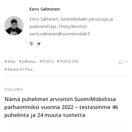
Eero Salminen
Eero Salminen, SuomiMobiilin perustaja ja
päätoimittaja. Yhteydenotot:
eero.salminen@suomimobiili.fi
Website
Twitter
Intia
Julkaisu
POCO
POCO C50
0
Redmi A1 Plus
EDELLINEN
Nämä puhelimet arvioitiin SuomiMobiilissa
parhaimmiksi vuonna 2022 – testasimme 46
puhelinta ja 24 muuta tuotetta