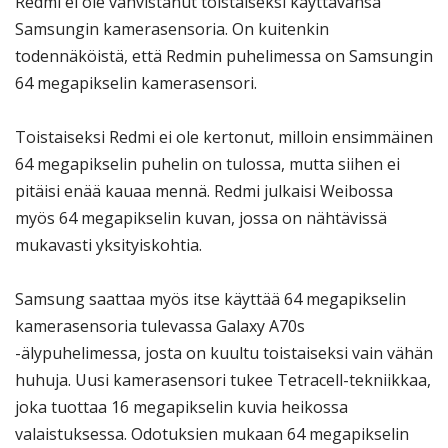
Redmi ei ole vahvistanut toistaiseksi käyttävänsä
Samsungin kamerasensoria. On kuitenkin
todennäköistä, että Redmin puhelimessa on Samsungin
64 megapikselin kamerasensori.
Toistaiseksi Redmi ei ole kertonut, milloin ensimmäinen
64 megapikselin puhelin on tulossa, mutta siihen ei
pitäisi enää kauaa mennä. Redmi julkaisi Weibossa
myös 64 megapikselin kuvan, jossa on nähtävissä
mukavasti yksityiskohtia.
Samsung saattaa myös itse käyttää 64 megapikselin
kamerasensoria tulevassa Galaxy A70s
-älypuhelimessa, josta on kuultu toistaiseksi vain vähän
huhuja. Uusi kamerasensori tukee Tetracell-tekniikkaa,
joka tuottaa 16 megapikselin kuvia heikossa
valaistuksessa. Odotuksien mukaan 64 megapikselin