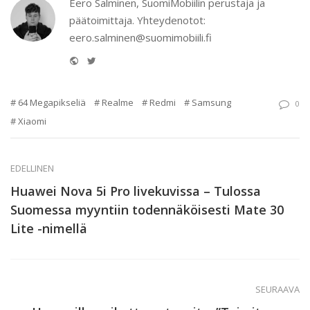
Eero Salminen, SuomiMobiilin perustaja ja
päätoimittaja. Yhteydenotot:
eero.salminen@suomimobiili.fi
Website
Twitter
64 Megapikseliä
Realme
Redmi
Samsung
0
Xiaomi
EDELLINEN
Huawei Nova 5i Pro livekuvissa – Tulossa
Suomessa myyntiin todennäköisesti Mate 30
Lite -nimellä
SEURAAVA