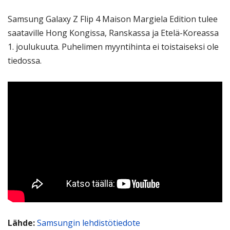
Samsung Galaxy Z Flip 4 Maison Margiela Edition tulee
saataville Hong Kongissa, Ranskassa ja Etelä-Koreassa
1. joulukuuta. Puhelimen myyntihinta ei toistaiseksi ole
tiedossa.
Lähde:
Samsungin lehdistötiedote