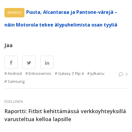
Puuta, Alcantaraa ja Pantone-värejä –
MAINOS
näin Motorola tekee älypuhelimista osan tyyliä
Jaa
Android
Erikoisversio
Galaxy Z Flip 4
Julkaisu
0
Samsung
EDELLINEN
Raportti: Fitbit kehittämässä verkkoyhteyksillä
varusteltua kelloa lapsille