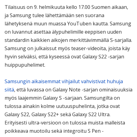
Tilaisuus on 9. helmikuuta kello 17.00 Suomen aikaan,
ja Samsung tulee lähettämään sen suorana
lähetyksenä muun muassa YouTuben kautta. Samsung
on luvannut asettaa älypuhelimille eeppisen uuden
standardin kaikkien aikojen merkittävimmällä S-sarjalla.
Samsung on julkaissut myös teaser-videoita, joista käy
hyvin selväksi, että kyseessä ovat Galaxy S22 -sarjan
huippupuhelimet.
Samsungin aikaisemmat vihjailut vahvistivat huhuja
siitä
, että luvassa on Galaxy Note -sarjan ominaisuuksia
myös laajemmin Galaxy S -sarjaan. Samsungilta on
tulossa ainakin kolme uutuuspuhelinta, jotka ovat
Galaxy S22, Galaxy S22+ sekä Galaxy S22 Ultra.
Erityisesti ultra-versioon on tulossa muista malleista
poikkeava muotoilu sekä integroitu S Pen -