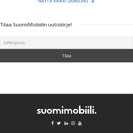
NÄYTÄ KAIKKI SAMSUNG
Tilaa SuomiMobiilin uutiskirje!