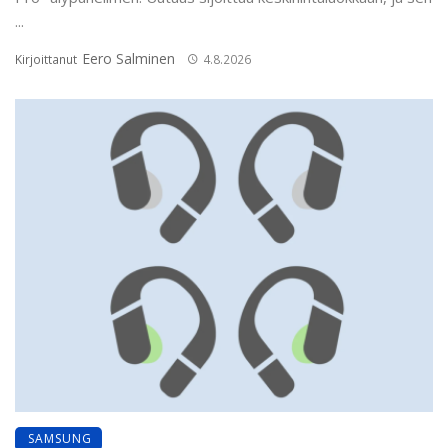
...
Eero Salminen
Kirjoittanut
4.8.2026
SAMSUNG