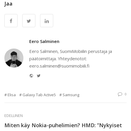
Jaa
Eero Salminen
Eero Salminen, SuomiMobiilin perustaja ja
päätoimittaja. Yhteydenotot:
eero.salminen@suomimobiili.fi
Website
Twitter
0
Elisa
Galaxy Tab Active5
Samsung
EDELLINEN
Miten käy Nokia-puhelimien? HMD: ”Nykyiset