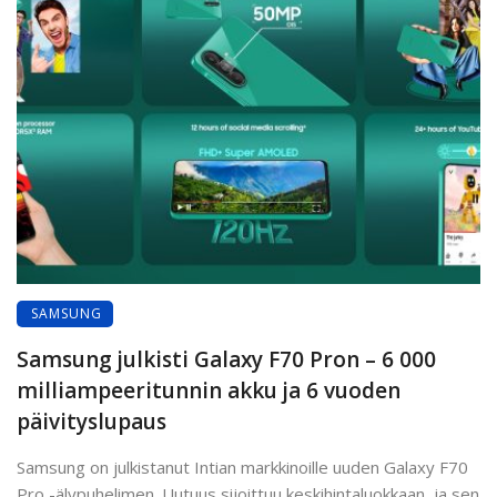
SAMSUNG
Samsung julkisti Galaxy F70 Pron – 6 000
milliampeeritunnin akku ja 6 vuoden
päivityslupaus
Samsung on julkistanut Intian markkinoille uuden Galaxy F70
Pro -älypuhelimen. Uutuus sijoittuu keskihintaluokkaan, ja sen