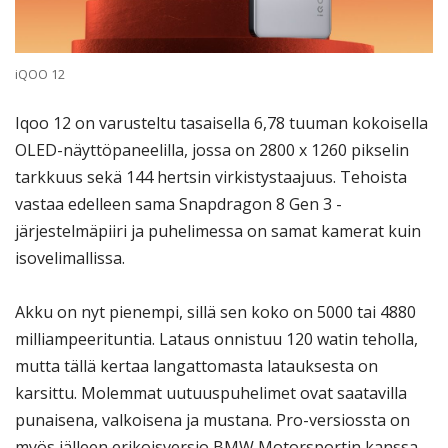
iQOO 12
Iqoo 12 on varusteltu tasaisella 6,78 tuuman kokoisella
OLED-näyttöpaneelilla, jossa on 2800 x 1260 pikselin
tarkkuus sekä 144 hertsin virkistystaajuus. Tehoista
vastaa edelleen sama Snapdragon 8 Gen 3 -
järjestelmäpiiri ja puhelimessa on samat kamerat kuin
isovelimallissa.
Akku on nyt pienempi, sillä sen koko on 5000 tai 4880
milliampeerituntia. Lataus onnistuu 120 watin teholla,
mutta tällä kertaa langattomasta latauksesta on
karsittu. Molemmat uutuuspuhelimet ovat saatavilla
punaisena, valkoisena ja mustana. Pro-versiossta on
myös jälleen erikoisversio BMW Motorsportin kanssa.