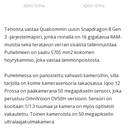
iQOO 12 Pro
iQOO 12 Pro
Tehoista vastaa Qualcommin uusin Snapdragon 8 Gen
3 -järjestelmäpiiri, jonka rinnalla on 16 gigatavua RAM-
muistia sekä teratavun verran sisäistä tallennustilaa.
Puhelimeen on saatu 5705 mm2 kokoinen
höyrykammio, joka vastaa lämmönpoistosta.
Puhelimessa on panostettu vahvasti kameroihin, sillä
tarjolla on kolme kamerasensoria takaosassa. Iqoo 12
Prossa on pääkamerana 50 megapikselin sensori, joka
perustuu OmniVision OV50H-versioon. Sensori on
kooltaan 1/1.3 tuumaa ja kamera on myös optisesti
vakautettu. Toinen kameroista on 50 megapikselin
ultralaajakulmakamera.