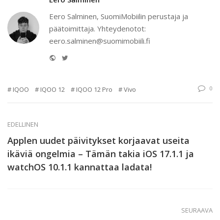
Eero Salminen, SuomiMobiilin perustaja ja
päätoimittaja. Yhteydenotot:
eero.salminen@suomimobiili.fi
Website
Twitter
0
IQOO
IQOO 12
IQOO 12 Pro
Vivo
EDELLINEN
Applen uudet päivitykset korjaavat useita
ikäviä ongelmia – Tämän takia iOS 17.1.1 ja
watchOS 10.1.1 kannattaa ladata!
SEURAAVA