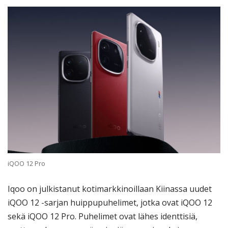
iQOO 12 Pro
Iqoo on julkistanut kotimarkkinoillaan Kiinassa uudet
iQOO 12 -sarjan huippupuhelimet, jotka ovat iQOO 12
sekä iQOO 12 Pro. Puhelimet ovat lähes identtisiä,