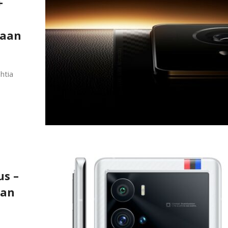
+
taan
htia
us –
aan