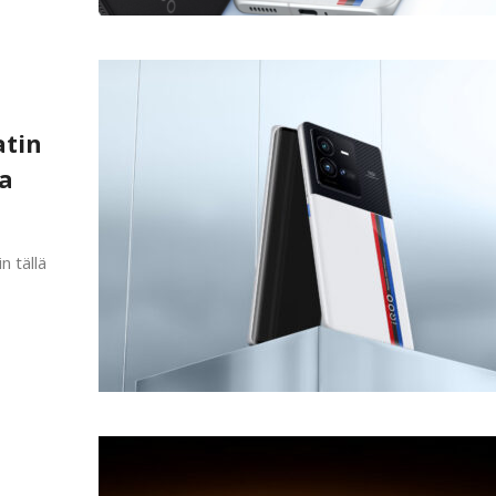
atin
sa
n tällä