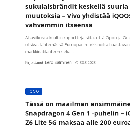
sukulaisbrändit keskellä suuria
muutoksia – Vivo yhdistää iQOO
vahvemmin itseensä
Alkuviikosta kuultiin raportteja siitä, että Oppo ja O
olisivat lähtemässä Euroopan markkinoilta haastavan
markkinatilanteen sekä ...
Eero Salminen
Kirjoittanut
30.3.2023
IQOO
Tässä on maailman ensimmäin
Snapdragon 4 Gen 1 -puhelin – 
Z6 Lite 5G maksaa alle 200 euro