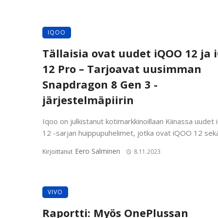
IQOO
Tällaisia ovat uudet iQOO 12 ja
12 Pro – Tarjoavat uusimman
Snapdragon 8 Gen 3 -
järjestelmäpiirin
Iqoo on julkistanut kotimarkkinoillaan Kiinassa uude
12 -sarjan huippupuhelimet, jotka ovat iQOO 12 sekä 
Eero Salminen
Kirjoittanut
8.11.2023
VIVO
Raportti: Myös OnePlussan