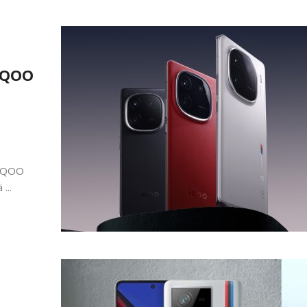
 iQOO
t iQOO
...