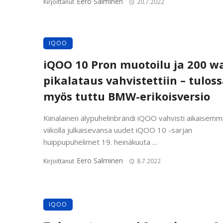
Eero Salminen
Kirjoittanut
20.7.2022
IQOO
iQOO 10 Pron muotoilu ja 200 w
pikalataus vahvistettiin – tulos
myös tuttu BMW-erikoisversio
Kiinalainen älypuhelinbrändi iQOO vahvisti aikaisemmi
viikolla julkaisevansa uudet iQOO 10 -sarjan
huippupuhelimet 19. heinäkuuta ...
Eero Salminen
Kirjoittanut
8.7.2022
IQOO