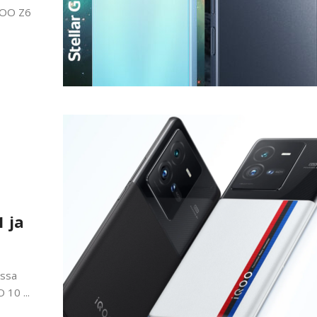
iQOO Z6
n
 ja
assa
 10 ...