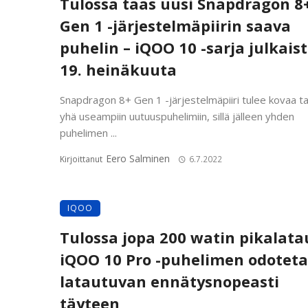
Tulossa taas uusi Snapdragon 8
Gen 1 -järjestelmäpiirin saava
puhelin – iQOO 10 -sarja julkais
19. heinäkuuta
Snapdragon 8+ Gen 1 -järjestelmäpiiri tulee kovaa ta
yhä useampiin uutuuspuhelimiin, sillä jälleen yhden
puhelimen ...
Eero Salminen
Kirjoittanut
6.7.2022
IQOO
Tulossa jopa 200 watin pikalata
iQOO 10 Pro -puhelimen odotet
latautuvan ennätysnopeasti
täyteen