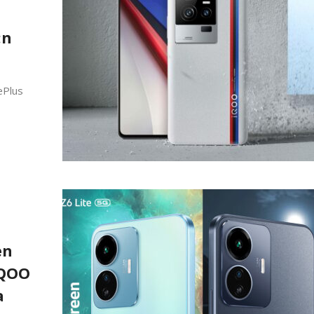
:n
nePlus
en
iQOO
a