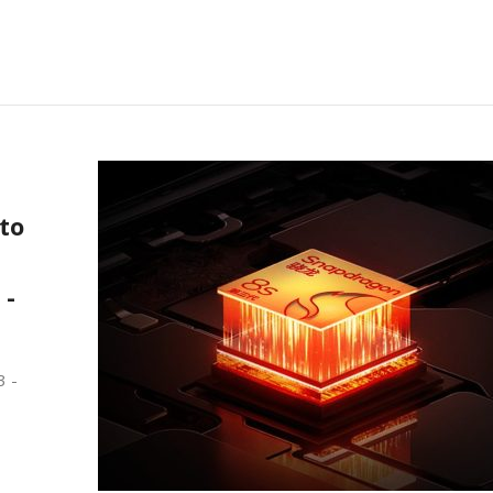
to
 -
3 -