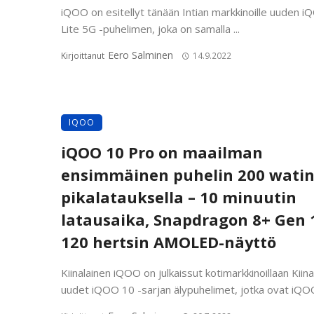
iQOO on esitellyt tänään Intian markkinoille uuden 
Lite 5G -puhelimen, joka on samalla ...
Eero Salminen
Kirjoittanut
14.9.2022
IQOO
iQOO 10 Pro on maailman
ensimmäinen puhelin 200 wati
pikalatauksella – 10 minuutin
latausaika, Snapdragon 8+ Gen 1
120 hertsin AMOLED-näyttö
Kiinalainen iQOO on julkaissut kotimarkkinoillaan Kiin
uudet iQOO 10 -sarjan älypuhelimet, jotka ovat iQOO