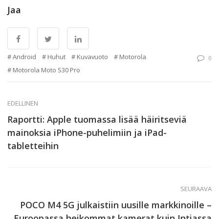
Jaa
Android
Huhut
Kuvavuoto
Motorola
0
Motorola Moto S30 Pro
EDELLINEN
Raportti: Apple tuomassa lisää häiritseviä
mainoksia iPhone-puhelimiin ja iPad-
tabletteihin
SEURAAVA
POCO M4 5G julkaistiin uusille markkinoille –
Euroopassa heikommat kamerat kuin Intiassa