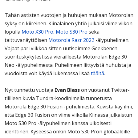
Tähän astisten vuotojen ja huhujen mukaan Motorolan
syksy on kiireinen. Kiinalainen yhtiö julkaisi viime viikon
lopulla
Moto X30 Pro
,
Moto S30 Pro
sekä
taittuvanäyttöisen
Motorola Razr 2022
-älypuhelimen.
Vajaat pari viikkoa sitten uutisoimme Geekbench-
suorituskykytestissä vierailleesta Motorolan Edge 30
Neo -älypuhelimesta. Puhelimeen liittyvistä huhuista ja
vuodoista voit käydä lukemassa lisää
täältä
.
Nyt tunnettu vuotaja
Evan Blass
on vuotanut Twitter-
tililleen kuvia Tundra-koodinimellä tunnetusta
Motorola Edge 30 Fusion -puhelimesta. Kuvista käy ilmi,
että Edge 30 Fusion on viime viikolla Kiinassa julkaistun
Moto S30 Pro -älypuhelimen kanssa ulkoisesti
identtinen. Kyseessä onkin Moto S30 Pron globaaleille