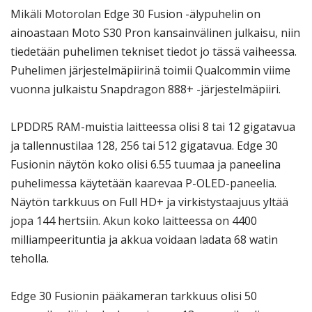
Mikäli Motorolan Edge 30 Fusion -älypuhelin on
ainoastaan Moto S30 Pron kansainvälinen julkaisu, niin
tiedetään puhelimen tekniset tiedot jo tässä vaiheessa.
Puhelimen järjestelmäpiirinä toimii Qualcommin viime
vuonna julkaistu Snapdragon 888+ -järjestelmäpiiri.
LPDDR5 RAM-muistia laitteessa olisi 8 tai 12 gigatavua
ja tallennustilaa 128, 256 tai 512 gigatavua. Edge 30
Fusionin näytön koko olisi 6.55 tuumaa ja paneelina
puhelimessa käytetään kaarevaa P-OLED-paneelia.
Näytön tarkkuus on Full HD+ ja virkistystaajuus yltää
jopa 144 hertsiin. Akun koko laitteessa on 4400
milliampeerituntia ja akkua voidaan ladata 68 watin
teholla.
Edge 30 Fusionin pääkameran tarkkuus olisi 50