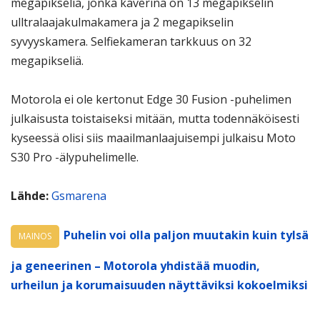
megapikseliä, jonka kaverina on 13 megapikselin
ulltralaajakulmakamera ja 2 megapikselin
syvyyskamera. Selfiekameran tarkkuus on 32
megapikseliä.
Motorola ei ole kertonut Edge 30 Fusion -puhelimen
julkaisusta toistaiseksi mitään, mutta todennäköisesti
kyseessä olisi siis maailmanlaajuisempi julkaisu Moto
S30 Pro -älypuhelimelle.
Lähde:
Gsmarena
Puhelin voi olla paljon muutakin kuin tylsä
MAINOS
ja geneerinen – Motorola yhdistää muodin,
urheilun ja korumaisuuden näyttäviksi kokoelmiksi