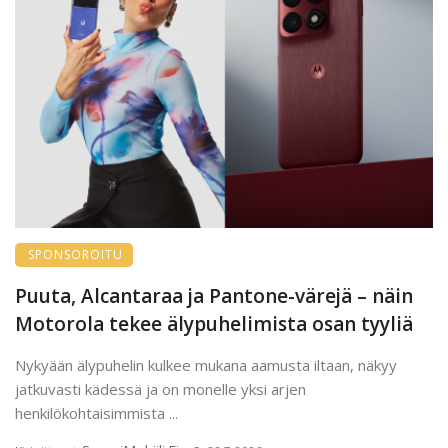
SPONSOROITU
Puuta, Alcantaraa ja Pantone-värejä – näin
Motorola tekee älypuhelimista osan tyyliä
Nykyään älypuhelin kulkee mukana aamusta iltaan, näkyy
jatkuvasti kädessä ja on monelle yksi arjen
henkilökohtaisimmista ...