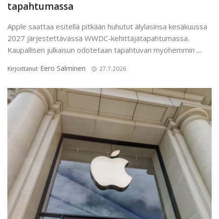
tapahtumassa
Apple saattaa esitellä pitkään huhutut älylasinsa kesäkuussa
2027 järjestettävässä WWDC-kehittäjätapahtumassa.
Kaupallisen julkaisun odotetaan tapahtuvan myöhemmin ...
Eero Salminen
Kirjoittanut
27.7.2026