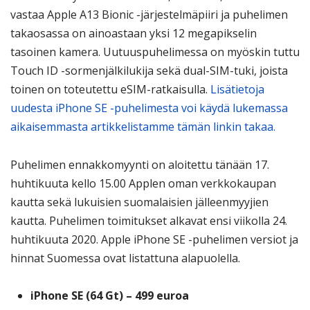
vastaa Apple A13 Bionic -järjestelmäpiiri ja puhelimen
takaosassa on ainoastaan yksi 12 megapikselin
tasoinen kamera. Uutuuspuhelimessa on myöskin tuttu
Touch ID -sormenjälkilukija sekä dual-SIM-tuki, joista
toinen on toteutettu eSIM-ratkaisulla.
Lisätietoja
uudesta iPhone SE -puhelimesta voi käydä lukemassa
aikaisemmasta artikkelistamme tämän linkin takaa.
Puhelimen ennakkomyynti on aloitettu tänään 17.
huhtikuuta kello 15.00 Applen oman verkkokaupan
kautta sekä lukuisien suomalaisien jälleenmyyjien
kautta. Puhelimen toimitukset alkavat ensi viikolla 24.
huhtikuuta 2020. Apple iPhone SE -puhelimen versiot ja
hinnat Suomessa ovat listattuna alapuolella.
iPhone SE (64 Gt) – 499 euroa