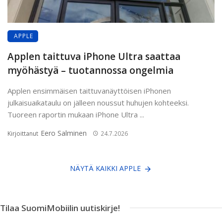
APPLE
Applen taittuva iPhone Ultra saattaa
myöhästyä – tuotannossa ongelmia
Applen ensimmäisen taittuvanäyttöisen iPhonen
julkaisuaikataulu on jälleen noussut huhujen kohteeksi.
Tuoreen raportin mukaan iPhone Ultra ...
Eero Salminen
Kirjoittanut
24.7.2026
NÄYTÄ KAIKKI APPLE
Tilaa SuomiMobiilin uutiskirje!