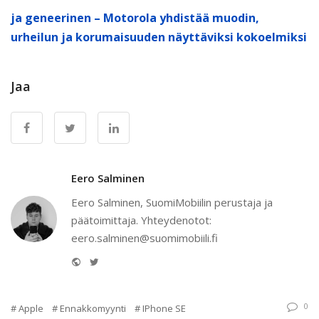
ja geneerinen – Motorola yhdistää muodin,
urheilun ja korumaisuuden näyttäviksi kokoelmiksi
Jaa
Eero Salminen
Eero Salminen, SuomiMobiilin perustaja ja
päätoimittaja. Yhteydenotot:
eero.salminen@suomimobiili.fi
Website
Twitter
0
Apple
Ennakkomyynti
IPhone SE