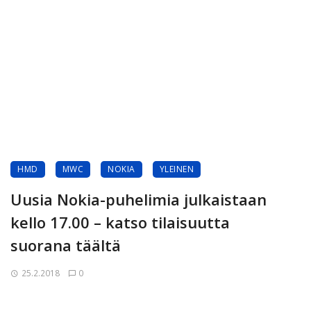
HMD
MWC
NOKIA
YLEINEN
Uusia Nokia-puhelimia julkaistaan
kello 17.00 – katso tilaisuutta
suorana täältä
25.2.2018
0