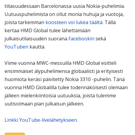
tiliasuudessaan Barcelonassa uusia Nokia-puhelimia.
Uutuuspuhelimista on ollut monia huhuja ja vuotoja,
joista tarkemman
koosteen voi lukea täältä
. Tällä
kertaa HMD Global tulee lähettämään
julkaisutilaisuuden suorana
Facebookin
sekä
YouTuben
kautta.
Viime vuonna MWC-messuilla HMD Global esitteli
ensimmäiset älypuhelimensa globaalisti ja erityisesti
huomiota keräsi päivitetty Nokia 3310 -puhelin. Tänä
vuonna HMD Globalilla tulee todennäköisesti olemaan
jälleen mielenkiintoisia uutuuksia, joista tulemme
uutisoimaan pian julkaisun jälkeen.
Linkki YouTube-livelähetykseen.