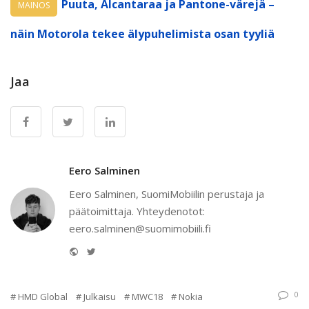
Puuta, Alcantaraa ja Pantone-värejä –
MAINOS
näin Motorola tekee älypuhelimista osan tyyliä
Jaa
Eero Salminen
Eero Salminen, SuomiMobiilin perustaja ja
päätoimittaja. Yhteydenotot:
eero.salminen@suomimobiili.fi
Website
Twitter
0
HMD Global
Julkaisu
MWC18
Nokia