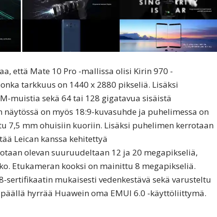
, että Mate 10 Pro -mallissa olisi Kirin 970 -
jonka tarkkuus on 1440 x 2880 pikseliä. Lisäksi
M-muistia sekä 64 tai 128 gigatavua sisäistä
ron näytössä on myös 18:9-kuvasuhde ja puhelimessa on
u 7,5 mm ohuisiin kuoriin. Lisäksi puhelimen kerrotaan
tää Leican kanssa kehitettyä
otaan olevan suuruudeltaan 12 ja 20 megapikseliä,
kko. Etukameran kooksi on mainittu 8 megapikseliä.
8-sertifikaatin mukaisesti vedenkestävä sekä varusteltu
a päällä hyrrää Huawein oma EMUI 6.0 -käyttöliittymä.