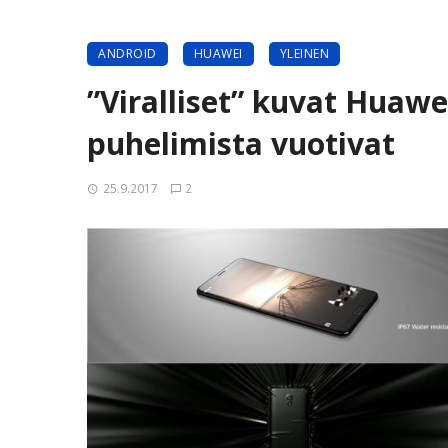
ANDROID
HUAWEI
YLEINEN
”Viralliset” kuvat Huawe
puhelimista vuotivat
25.9.2017
2