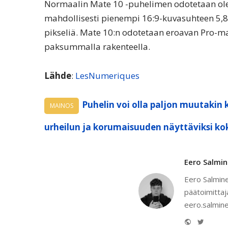
Normaalin Mate 10 -puhelimen odotetaan olev
mahdollisesti pienempi 16:9-kuvasuhteen 5,8
pikseliä. Mate 10:n odotetaan eroavan Pro-m
paksummalla rakenteella.
Lähde
:
LesNumeriques
Puhelin voi olla paljon muutakin 
MAINOS
urheilun ja korumaisuuden näyttäviksi ko
Eero Salmi
Eero Salmine
päätoimittaj
eero.salmine
Website
Twitter