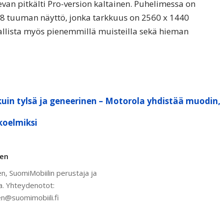
an pitkälti Pro-version kaltainen. Puhelimessa on
8 tuuman näyttö, jonka tarkkuus on 2560 x 1440
allista myös pienemmillä muisteilla sekä hieman
kuin tylsä ja geneerinen – Motorola yhdistää muodin
koelmiksi
nen
n, SuomiMobiilin perustaja ja
a. Yhteydenotot:
n@suomimobiili.fi