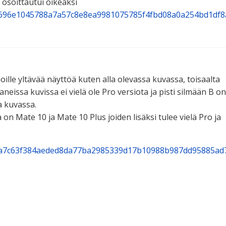
osoittautui oikeaksi
es/696e1045788a7a57c8e8ea9981075785f4fbd08a0a254bd1df
ille yltävää näyttöä kuten alla olevassa kuvassa, toisaalta
neissa kuvissa ei vielä ole Pro versiota ja pisti silmään B on
 kuvassa.
on Mate 10 ja Mate 10 Plus joiden lisäksi tulee vielä Pro ja
es/a7c63f384aeded8da77ba2985339d17b10988b987dd95885ad