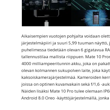
Aikaisempien vuotojen pohjalta voidaan olettaa
järjestelmäpiiri ja suuri 5,99 tuuman näyttö, 
puhelimessa tiedetään olevan 6 gigatavua RA
tallennustilaa mallista riippuen. Mate 10 P
4000 milliampeeritunnin akku, joka on pakatt
olevan kolmannen sukupolven laite, joka käyt
kaksoiskamerajärjestelmää. Kameroiden kerr
joissa on optinen kuvanvakain sekä f/1,6 -au
Näiden lisäksi Mate 10 Pro tulee olemaan IP6
Android 8.0 Oreo -käyttöjärjestelmällä, jonk