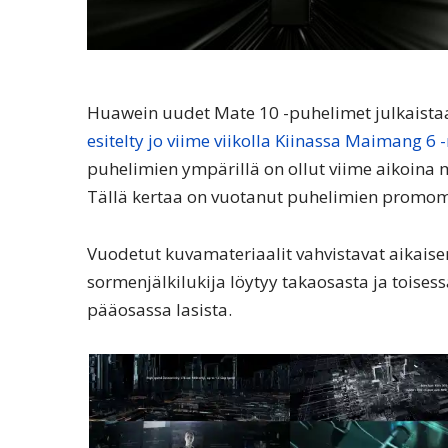
Huawein uudet Mate 10 -puhelimet julkaistaa
esitelty jo viime viikolla Kiinassa Maimang 6 
puhelimien ympärillä on ollut viime aikoina m
Tällä kertaa on vuotanut puhelimien promom
Vuodetut kuvamateriaalit vahvistavat aikais
sormenjälkilukija löytyy takaosasta ja toises
pääosassa lasista.