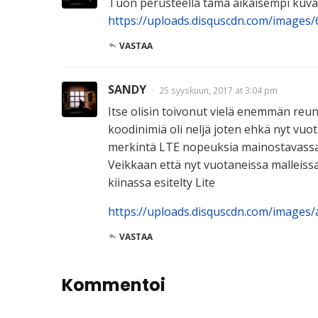
Tuon perusteella tämä aikaisempi kuva 
https://uploads.disquscdn.com/imag
VASTAA
SANDY
25 syyskuun, 2017 at 3:04 pm
Itse olisin toivonut vielä enemmän reuno
koodinimiä oli neljä joten ehkä nyt vuota
merkintä LTE nopeuksia mainostavassa
Veikkaan että nyt vuotaneissa malleissa 
kiinassa esitelty Lite
https://uploads.disquscdn.com/imag
VASTAA
Kommentoi