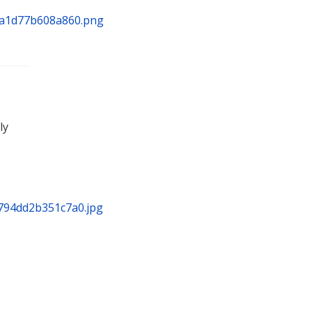
8a1d77b608a860.png
ly
794dd2b351c7a0.jpg