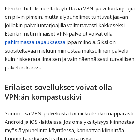
Etenkin tietokoneella käytettäviä VPN-palveluntarjoajia
on pilvin pimein, mutta älypuhelimet tuntuvat jäävän
joillakin palveluntarjoajilla valitettavasti kakkoseksi.
Etenkin netin ilmaiset VPN-palvelut voivat olla
pahimmassa tapauksessa
jopa miinoja. Siksi on
suositeltavaa mieluummin ostaa maksullinen palvelu
kuin riskeerata ilmaisen ja vain näennäisesti turvallisen
palvelun kanssa.
Erilaiset sovellukset voivat olla
VPN:än kompastuskivi
Suurin osa VPN-palveluista toimii kuitenkin näppärästi
Android ja iOS -laitteissa. Jos oma yksityisyys kiinnostaa
myös älypuhelinta käyttäessä, kannattaa kiinnittää
huomiota erityisesti siihen, että useat