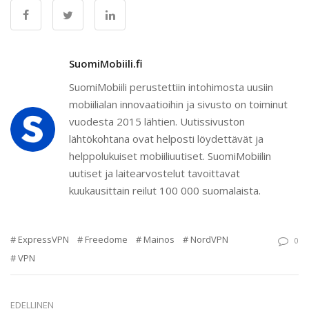
SuomiMobiili.fi
SuomiMobiili perustettiin intohimosta uusiin
mobiilialan innovaatioihin ja sivusto on toiminut
vuodesta 2015 lähtien. Uutissivuston
lähtökohtana ovat helposti löydettävät ja
helppolukuiset mobiiliuutiset. SuomiMobiilin
uutiset ja laitearvostelut tavoittavat
kuukausittain reilut 100 000 suomalaista.
ExpressVPN
Freedome
Mainos
NordVPN
0
VPN
EDELLINEN