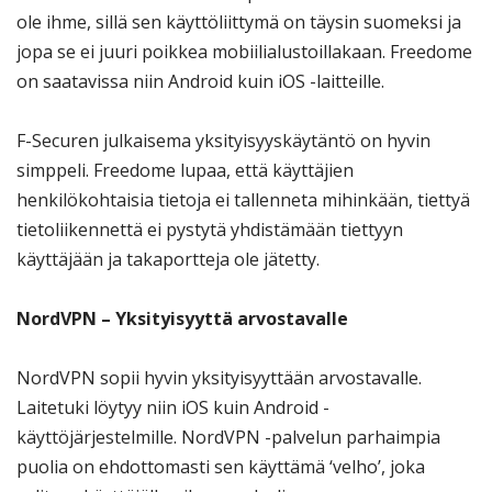
ole ihme, sillä sen käyttöliittymä on täysin suomeksi ja
jopa se ei juuri poikkea mobiilialustoillakaan. Freedome
on saatavissa niin Android kuin iOS -laitteille.
F-Securen julkaisema yksityisyyskäytäntö on hyvin
simppeli. Freedome lupaa, että käyttäjien
henkilökohtaisia tietoja ei tallenneta mihinkään, tiettyä
tietoliikennettä ei pystytä yhdistämään tiettyyn
käyttäjään ja takaportteja ole jätetty.
NordVPN – Yksityisyyttä arvostavalle
NordVPN sopii hyvin yksityisyyttään arvostavalle.
Laitetuki löytyy niin iOS kuin Android -
käyttöjärjestelmille. NordVPN -palvelun parhaimpia
puolia on ehdottomasti sen käyttämä ‘velho’, joka