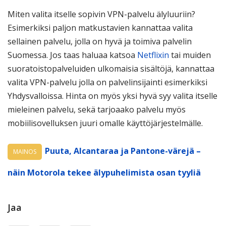
Miten valita itselle sopivin VPN-palvelu älyluuriin?
Esimerkiksi paljon matkustavien kannattaa valita
sellainen palvelu, jolla on hyvä ja toimiva palvelin
Suomessa. Jos taas haluaa katsoa
Netflixin
tai muiden
suoratoistopalveluiden ulkomaisia sisältöjä, kannattaa
valita VPN-palvelu jolla on palvelinsijainti esimerkiksi
Yhdysvalloissa. Hinta on myös yksi hyvä syy valita itselle
mieleinen palvelu, sekä tarjoaako palvelu myös
mobiilisovelluksen juuri omalle käyttöjärjestelmälle.
Puuta, Alcantaraa ja Pantone-värejä –
MAINOS
näin Motorola tekee älypuhelimista osan tyyliä
Jaa