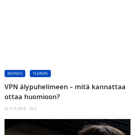
MAINOS
YLEINEN
VPN älypuhelimeen – mitä kannattaa
ottaa huomioon?
11.5.2019
0