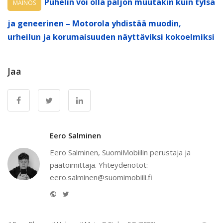
Puhelin voi olla paljon muutakin kuin tylsä
MAINOS
ja geneerinen – Motorola yhdistää muodin,
urheilun ja korumaisuuden näyttäviksi kokoelmiksi
Jaa
Eero Salminen
Eero Salminen, SuomiMobiilin perustaja ja
päätoimittaja. Yhteydenotot:
eero.salminen@suomimobiili.fi
Website
Twitter