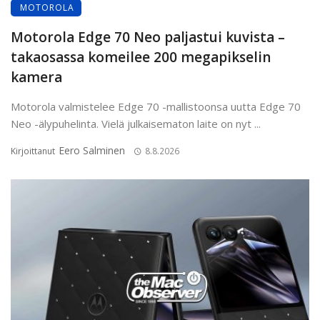
MOTOROLA
Motorola Edge 70 Neo paljastui kuvista –
takaosassa komeilee 200 megapikselin
kamera
Motorola valmistelee Edge 70 -mallistoonsa uutta Edge 70
Neo -älypuhelinta. Vielä julkaisematon laite on nyt ...
Eero Salminen
Kirjoittanut
8.8.2026