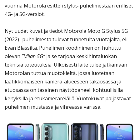
vuonna Motorola esitteli stylus-puhelimestaan erilliset
4G- ja 5G-versiot.
Nyt uudet kuvat ja tiedot Motorola Moto G Stylus 5G
(2022) -puhelimesta tulevat tunnetulta vuotajalta, eli
Evan Blassilta. Puhelimen koodinimen on huhuttu
olevan
”Milan 5G”
ja se tarjoaa keskihintaluokan
teknisiä toteutuksia. Ulkoisesti laite tulee jatkamaan
Motorolan tuttua muotokieltä, jossa luotetaan
laatikkomaiseen kamera-alueeseen takaosassa ja
etuosassa on tasainen näyttöpaneeli kohtuullisilla
kehyksillä ja etukamerareiällä. Vuotokuvat paljastavat
puhelimen mustassa ja vihreässä värissä.