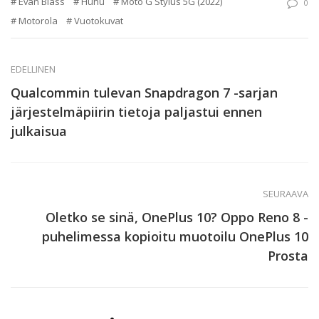
Evan Blass
Huhu
Moto G Stylus 5G (2022)
0
Motorola
Vuotokuvat
EDELLINEN
Qualcommin tulevan Snapdragon 7 -sarjan
järjestelmäpiirin tietoja paljastui ennen
julkaisua
SEURAAVA
Oletko se sinä, OnePlus 10? Oppo Reno 8 -
puhelimessa kopioitu muotoilu OnePlus 10
Prosta