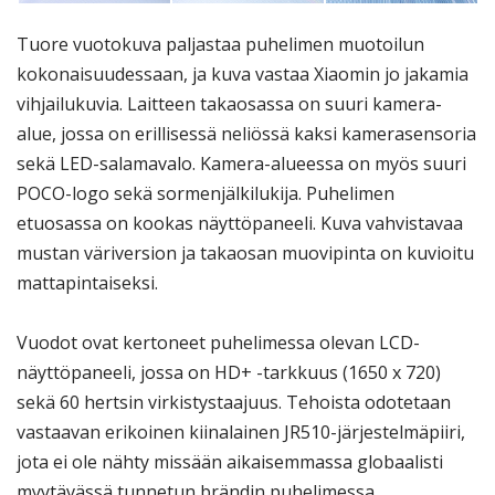
Tuore vuotokuva paljastaa puhelimen muotoilun
kokonaisuudessaan, ja kuva vastaa Xiaomin jo jakamia
vihjailukuvia. Laitteen takaosassa on suuri kamera-
alue, jossa on erillisessä neliössä kaksi kamerasensoria
sekä LED-salamavalo. Kamera-alueessa on myös suuri
POCO-logo sekä sormenjälkilukija. Puhelimen
etuosassa on kookas näyttöpaneeli. Kuva vahvistavaa
mustan väriversion ja takaosan muovipinta on kuvioitu
mattapintaiseksi.
Vuodot ovat kertoneet puhelimessa olevan LCD-
näyttöpaneeli, jossa on HD+ -tarkkuus (1650 x 720)
sekä 60 hertsin virkistystaajuus. Tehoista odotetaan
vastaavan erikoinen kiinalainen JR510-järjestelmäpiiri,
jota ei ole nähty missään aikaisemmassa globaalisti
myytävässä tunnetun brändin puhelimessa.