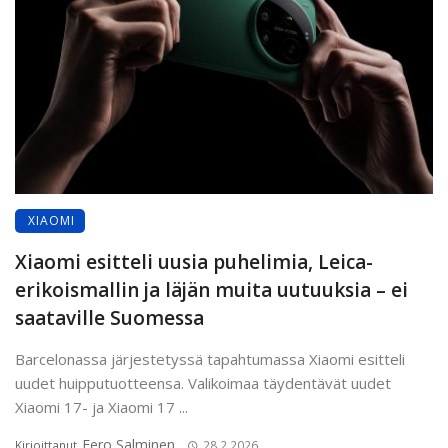
XIAOMI
Xiaomi esitteli uusia puhelimia, Leica-
erikoismallin ja läjän muita uutuuksia – ei
saataville Suomessa
Barcelonassa järjestetyssä tapahtumassa Xiaomi esitteli
uudet huipputuotteensa. Valikoimaa täydentävät uudet
Xiaomi 17- ja Xiaomi 17 ...
Eero Salminen
Kirjoittanut
28.2.2026