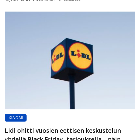
XIAOMI
Lidl ohitti vuosien eettisen keskustelun
yhdellä Black Friday -tarjouksella – näin