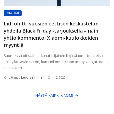
XIAOMI
Lidl ohitti vuosien eettisen keskustelun
yhdellä Black Friday -tarjouksella – näin
yhtiö kommentoi Xiaomi-kuulokkeiden
myyntiä
Suomessa pitkään jatkunut hiljainen linja Xiaomi-tuotteisiin
koki yllättävän särön, kun Lidl nosti Xiaomin täyslangattomat
kuulokkeet ...
Eero Salminen
Kirjoittanut
4.12.2025
NÄYTÄ KAIKKI XIAOMI