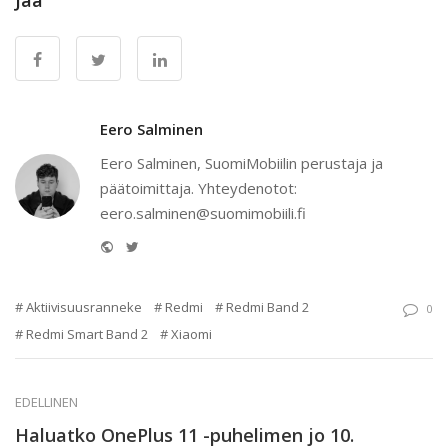
Eero Salminen
Eero Salminen, SuomiMobiilin perustaja ja
päätoimittaja. Yhteydenotot:
eero.salminen@suomimobiili.fi
Website
Twitter
Aktiivisuusranneke
Redmi
Redmi Band 2
0
Redmi Smart Band 2
Xiaomi
EDELLINEN
Haluatko OnePlus 11 -puhelimen jo 10.