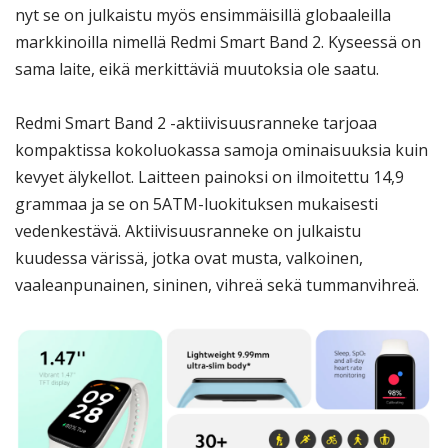
nyt se on julkaistu myös ensimmäisillä globaaleilla
markkinoilla nimellä Redmi Smart Band 2. Kyseessä on
sama laite, eikä merkittäviä muutoksia ole saatu.
Redmi Smart Band 2 -aktiivisuusranneke tarjoaa
kompaktissa kokoluokassa samoja ominaisuuksia kuin
kevyet älykellot. Laitteen painoksi on ilmoitettu 14,9
grammaa ja se on 5ATM-luokituksen mukaisesti
vedenkestävä. Aktiivisuusranneke on julkaistu
kuudessa värissä, jotka ovat musta, valkoinen,
vaaleanpunainen, sininen, vihreä sekä tummanvihreä.