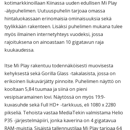
kotimarkkinoillaan Kiinassa uuden edullisen Mi Play
-älypuhelimen. Uutuuspuhelin tarjoaa omassa
hintaluokassaan erinomaisia ominaisuuksia sekä
tyylikkään rakenteen. Lisäksi puhelimen mukana tulee
myös ilmainen internetyhteys vuodeksi, jossa
rajoituksena on ainoastaan 10 gigatavun raja
kuukaudessa.
Itse Mi Play rakentuu todennäköisesti muovisesta
kehyksestä sekä Gorilla Glass -takalasista, jossa on
erikoinen liukuvärjätty pinnoite. Puhelimen näyttö on
kooltaan 5,84 tuumaa ja siinä on pieni
vesipisaramainen lovi. Näytössä on myös 19:9-
kuvasuhde sekä Full HD+ -tarkkuus, eli 1080 x 2280
pikseliä. Tehoista vastaa MediaTekin valmistama Helio
P35 -järjestelmäpiiri, jonka kaverina on 4 gigatavua
RAM-muistia. Sisäistä tallennustilaa Mi Play tarjoaa 64