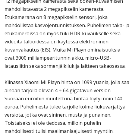
12 megapikselin kamerasta sekä bokeh-kuvaamisen
mahdollistavasta 2 megapikselin kamerasta.
Etukamerana on 8 megapikselin sensori, joka
mahdollistaa kasvojentunnistuksen. Puhelimen taka- ja
etukameroissa on myös tuki HDR-kuvaukselle sekä
videoita taltioidessa on käytössä elektroninen
kuvanvakautus (EIS). Muita Mi Playn ominaisuuksia
ovat 3000 milliampeeritunnin akku, micro-USB-
latausliitin sekä sormenjälkilukija laitteen takaosassa.
Kiinassa Xiaomi Mi Playn hinta on 1099 yuania, jolla saa
ainoan tarjolla olevan 4 + 64 gigatavun version.
Suoraan euroihin muutettuna hintaa löytyi noin 140
euroa. Puhelimesta tulee tarjolle kolme liukuvärjättyä
versiota, jotka ovat sininen, musta ja punainen.
Toistaiseksi ei ole tiedossa, milloin puhelin
mahdollisesti tulisi maailmanlaajuisesti myyntiin.