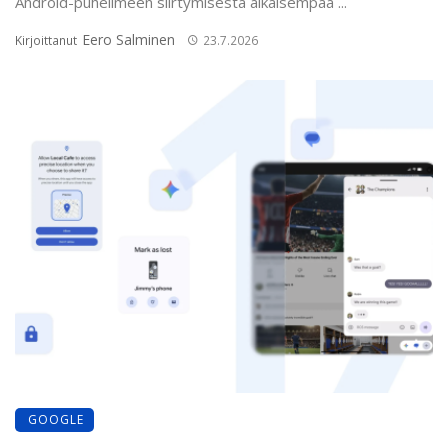
Android-puhelimeen siirtymisestä aikaisempaa ...
Eero Salminen
Kirjoittanut
23.7.2026
GOOGLE