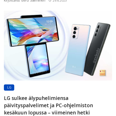
Eero Salminen
Kirjoittanut
29.6.2025
LG
LG sulkee älypuhelimiensa
päivityspalvelimet ja PC-ohjelmiston
kesäkuun lopussa – viimeinen hetki