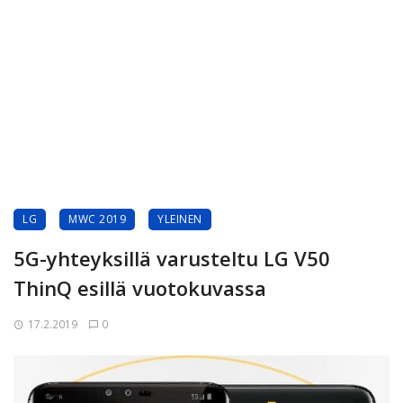
LG
MWC 2019
YLEINEN
5G-yhteyksillä varusteltu LG V50
ThinQ esillä vuotokuvassa
17.2.2019
0