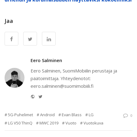
Jaa
Eero Salminen
Eero Salminen, SuomiMobiilin perustaja ja
päätoimittaja. Yhteydenotot:
eero.salminen@suomimobiili.fi
Website
Twitter
5G-Puhelimet
Android
Evan Blass
LG
0
LG V50 ThinQ
MWC 2019
Vuoto
Vuotokuva