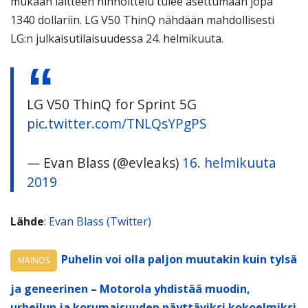
mukaan laitteen hinnoittelu tulee asettumaan jopa
1340 dollariin. LG V50 ThinQ nähdään mahdollisesti
LG:n julkaisutilaisuudessa 24. helmikuuta.
LG V50 ThinQ for Sprint 5G
pic.twitter.com/TNLQsYPgPS
— Evan Blass (@evleaks)
16. helmikuuta
2019
Lähde
:
Evan Blass (Twitter)
Puhelin voi olla paljon muutakin kuin tylsä
MAINOS
ja geneerinen – Motorola yhdistää muodin,
urheilun ja korumaisuuden näyttäviksi kokoelmiksi