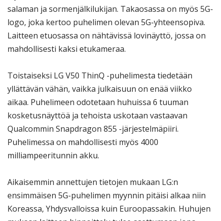
salaman ja sormenjälkilukijan. Takaosassa on myös 5G-
logo, joka kertoo puhelimen olevan 5G-yhteensopiva.
Laitteen etuosassa on nähtävissä lovinäyttö, jossa on
mahdollisesti kaksi etukameraa.
Toistaiseksi LG V50 ThinQ -puhelimesta tiedetään
yllättävän vähän, vaikka julkaisuun on enää viikko
aikaa. Puhelimeen odotetaan huhuissa 6 tuuman
kosketusnäyttöä ja tehoista uskotaan vastaavan
Qualcommin Snapdragon 855 -järjestelmäpiiri.
Puhelimessa on mahdollisesti myös 4000
milliampeeritunnin akku.
Aikaisemmin annettujen tietojen mukaan LG:n
ensimmäisen 5G-puhelimen myynnin pitäisi alkaa niin
Koreassa, Yhdysvalloissa kuin Euroopassakin. Huhujen