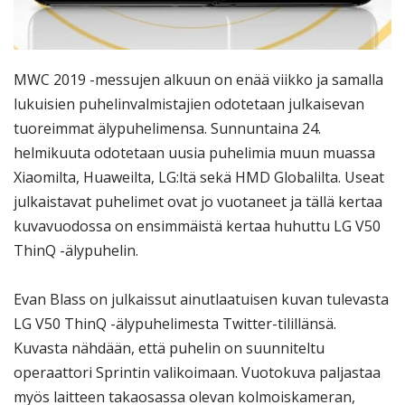
MWC 2019 -messujen alkuun on enää viikko ja samalla
lukuisien puhelinvalmistajien odotetaan julkaisevan
tuoreimmat älypuhelimensa. Sunnuntaina 24.
helmikuuta odotetaan uusia puhelimia muun muassa
Xiaomilta, Huaweilta, LG:ltä sekä HMD Globalilta. Useat
julkaistavat puhelimet ovat jo vuotaneet ja tällä kertaa
kuvavuodossa on ensimmäistä kertaa huhuttu LG V50
ThinQ -älypuhelin.
Evan Blass on julkaissut ainutlaatuisen kuvan tulevasta
LG V50 ThinQ -älypuhelimesta Twitter-tilillänsä.
Kuvasta nähdään, että puhelin on suunniteltu
operaattori Sprintin valikoimaan. Vuotokuva paljastaa
myös laitteen takaosassa olevan kolmoiskameran,