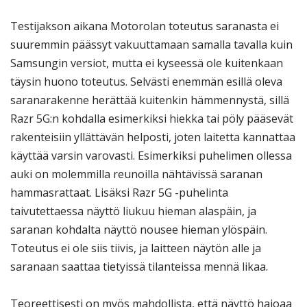
Testijakson aikana Motorolan toteutus saranasta ei
suuremmin päässyt vakuuttamaan samalla tavalla kuin
Samsungin versiot, mutta ei kyseessä ole kuitenkaan
täysin huono toteutus. Selvästi enemmän esillä oleva
saranarakenne herättää kuitenkin hämmennystä, sillä
Razr 5G:n kohdalla esimerkiksi hiekka tai pöly pääsevät
rakenteisiin yllättävän helposti, joten laitetta kannattaa
käyttää varsin varovasti. Esimerkiksi puhelimen ollessa
auki on molemmilla reunoilla nähtävissä saranan
hammasrattaat. Lisäksi Razr 5G -puhelinta
taivutettaessa näyttö liukuu hieman alaspäin, ja
saranan kohdalta näyttö nousee hieman ylöspäin.
Toteutus ei ole siis tiivis, ja laitteen näytön alle ja
saranaan saattaa tietyissä tilanteissa mennä likaa.
Teoreettisesti on myös mahdollista, että näyttö hajoaa