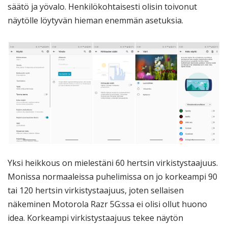
säätö ja yövalo. Henkilökohtaisesti olisin toivonut
näytölle löytyvän hieman enemmän asetuksia.
Yksi heikkous on mielestäni 60 hertsin virkistystaajuus.
Monissa normaaleissa puhelimissa on jo korkeampi 90
tai 120 hertsin virkistystaajuus, joten sellaisen
näkeminen Motorola Razr 5G:ssa ei olisi ollut huono
idea. Korkeampi virkistystaajuus tekee näytön