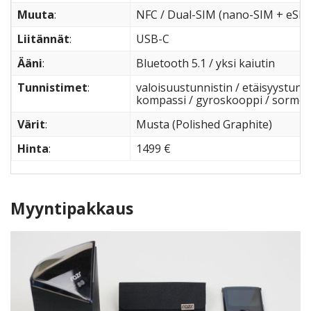
Muuta
:
NFC / Dual-SIM (nano-SIM + eSIM) 
Liitännät
:
USB-C
Ääni
:
Bluetooth 5.1 / yksi kaiutin
Tunnistimet
:
valoisuustunnistin / etäisyystunnis
kompassi / gyroskooppi / sormenj
Värit
:
Musta (Polished Graphite)
Hinta
:
1499 €
Myyntipakkaus