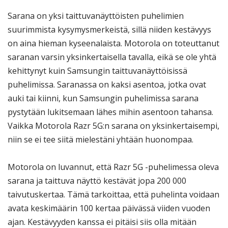
Sarana on yksi taittuvanäyttöisten puhelimien
suurimmista kysymysmerkeistä, sillä niiden kestävyys
on aina hieman kyseenalaista. Motorola on toteuttanut
saranan varsin yksinkertaisella tavalla, eikä se ole yhtä
kehittynyt kuin Samsungin taittuvanäyttöisissä
puhelimissa. Saranassa on kaksi asentoa, jotka ovat
auki tai kiinni, kun Samsungin puhelimissa sarana
pystytään lukitsemaan lähes mihin asentoon tahansa.
Vaikka Motorola Razr 5G:n sarana on yksinkertaisempi,
niin se ei tee siitä mielestäni yhtään huonompaa.
Motorola on luvannut, että Razr 5G -puhelimessa oleva
sarana ja taittuva näyttö kestävät jopa 200 000
taivutuskertaa. Tämä tarkoittaa, että puhelinta voidaan
avata keskimäärin 100 kertaa päivässä viiden vuoden
ajan. Kestävyyden kanssa ei pitäisi siis olla mitään