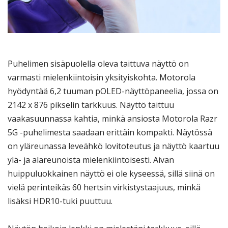
Puhelimen sisäpuolella oleva taittuva näyttö on
varmasti mielenkiintoisin yksityiskohta. Motorola
hyödyntää 6,2 tuuman pOLED-näyttöpaneelia, jossa on
2142 x 876 pikselin tarkkuus. Näyttö taittuu
vaakasuunnassa kahtia, minkä ansiosta Motorola Razr
5G -puhelimesta saadaan erittäin kompakti. Näytössä
on yläreunassa leveähkö lovitoteutus ja näyttö kaartuu
ylä- ja alareunoista mielenkiintoisesti. Aivan
huippuluokkainen näyttö ei ole kyseessä, sillä siinä on
vielä perinteikäs 60 hertsin virkistystaajuus, minkä
lisäksi HDR10-tuki puuttuu.