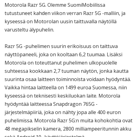
Motorola Razr 5G. Olemme SuomiMobiilissa
tutustuneet kahden viikon verran Razr 5G -malliin, ja
kyseessä on Motorolan uusin taittuvalla näytöllä
varusteltu älypuhelin.
Razr 5G -puhelimen suurin erikoisuus on taittuva
näyttöpaneeli, joka on kooltaan 6,2 tuumaa. Lisäksi
Motorola on toteuttanut puhelimen ulkopuolelle
suhteessa kookkaan 2,7 tuuman näytön, jonka kautta
suurinta osaa laitteen toiminnoista voidaan hyödyntää.
Vaikka hintaa laitteella on 1499 euroa Suomessa, niin
kyseessä on teknisesti keskiluokan laite. Motorola
hyödyntää laitteessa Snapdragon 765G -
järjestelmäpiiriä, joka on nähty jopa alle 400 euron
puhelimissa. Motorola Razr 5G:n muita kohokohtia ovat
48 megapikselin kamera, 2800 milliampeeritunnin akku
sekä Android 10 -käyttöjärjestelmä.