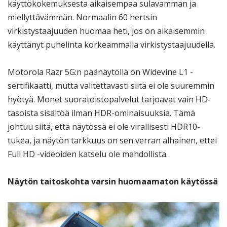
käyttökokemuksesta aikaisempaa sulavamman ja
miellyttävämmän. Normaalin 60 hertsin
virkistystaajuuden huomaa heti, jos on aikaisemmin
käyttänyt puhelinta korkeammalla virkistystaajuudella.
Motorola Razr 5G:n päänäytöllä on Widevine L1 -
sertifikaatti, mutta valitettavasti siitä ei ole suuremmin
hyötyä. Monet suoratoistopalvelut tarjoavat vain HD-
tasoista sisältöä ilman HDR-ominaisuuksia. Tämä
johtuu siitä, että näytössä ei ole virallisesti HDR10-
tukea, ja näytön tarkkuus on sen verran alhainen, ettei
Full HD -videoiden katselu ole mahdollista.
Näytön taitoskohta varsin huomaamaton käytössä