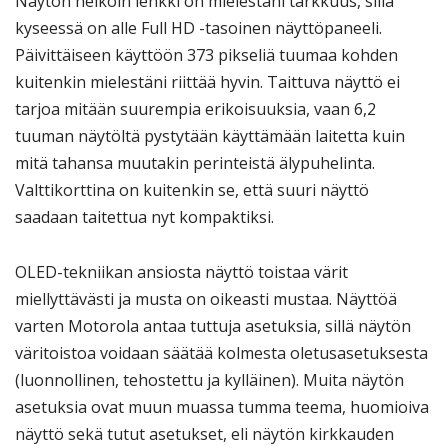
Näytön heikoin lenkki on mielestäni tarkkuus, sillä
kyseessä on alle Full HD -tasoinen näyttöpaneeli.
Päivittäiseen käyttöön 373 pikseliä tuumaa kohden
kuitenkin mielestäni riittää hyvin. Taittuva näyttö ei
tarjoa mitään suurempia erikoisuuksia, vaan 6,2
tuuman näytöltä pystytään käyttämään laitetta kuin
mitä tahansa muutakin perinteistä älypuhelinta.
Valttikorttina on kuitenkin se, että suuri näyttö
saadaan taitettua nyt kompaktiksi.
OLED-tekniikan ansiosta näyttö toistaa värit
miellyttävästi ja musta on oikeasti mustaa. Näyttöä
varten Motorola antaa tuttuja asetuksia, sillä näytön
väritoistoa voidaan säätää kolmesta oletusasetuksesta
(luonnollinen, tehostettu ja kylläinen). Muita näytön
asetuksia ovat muun muassa tumma teema, huomioiva
näyttö sekä tutut asetukset, eli näytön kirkkauden