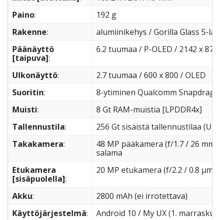
Paino
:
192 g
Rakenne
:
alumiinikehys / Gorilla Glass 5-la
Päänäyttö
6.2 tuumaa / P-OLED / 2142 x 876
[taipuva]
:
Ulkonäyttö
:
2.7 tuumaa / 600 x 800 / OLED
Suoritin
:
8-ytiminen Qualcomm Snapdragon
Muisti
:
8 Gt RAM-muistia [LPDDR4x]
Tallennustila
:
256 Gt sisäistä tallennustilaa (UFS
Takakamera
:
48 MP pääkamera (f/1.7 / 26 mm / 
salama
Etukamera
20 MP etukamera (f/2.2 / 0.8 µm)
[sisäpuolella]
:
Akku
:
2800 mAh (ei irrotettava)
Käyttöjärjestelmä
:
Android 10 / My UX (1. marraskuu