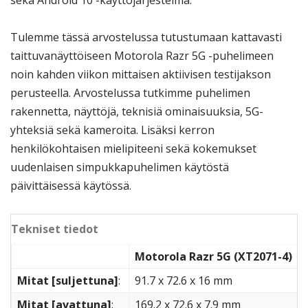
Tulemme tässä arvostelussa tutustumaan kattavasti
taittuvanäyttöiseen Motorola Razr 5G -puhelimeen
noin kahden viikon mittaisen aktiivisen testijakson
perusteella. Arvostelussa tutkimme puhelimen
rakennetta, näyttöjä, teknisiä ominaisuuksia, 5G-
yhteksiä sekä kameroita. Lisäksi kerron
henkilökohtaisen mielipiteeni sekä kokemukset
uudenlaisen simpukkapuhelimen käytöstä
päivittäisessä käytössä.
Tekniset tiedot
Motorola Razr 5G (XT2071-4)
Mitat [suljettuna]
:
91.7 x 72.6 x 16 mm
Mitat [avattuna]
:
169.2 x 72.6 x 7.9 mm