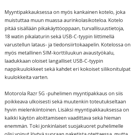
Myyntipakkauksessa on myös kankainen kotelo, joka
muistuttaa muun muassa aurinkolasikoteloa. Kotelo
pitää sisällään pikakäyttöoppaan, turvallisuustietoja,
18 watin pikalaturin sekä USB-C-tyypin liittimellä
varustellun lataus- ja tiedonsiirtokaapelin. Kotelossa on
myös metallinen SIM-korttiluukun avaustyökalu,
laadukkaan oloiset langalliset USB-C-tyypin
nappikuulokkeet sekä kahdet eri kokoiset silikonitulpat
kuulokkeita varten.
Motorola Razr 5G -puhelimen myyntipakkaus on siis
poikkeava ulkoisesti sekä muutenkin toteutukseltaan
hyvin mielenkiintoinen. Lisäksi myyntipakkauksessa on
kaikki käytön aloittamiseen vaadittava sekä hieman
enemmän. Toki jonkinlaiset suojakuoret puhelimelle
olisi voinut löytyä suoraan paketista otettaessa, mutta