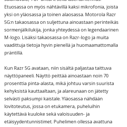
Etuosassa on myös nähtävillä kaksi mikrofonia, joista
yksi on yläosassa ja toinen alaosassa. Motorola Razr
5G:n takaosassa on suljettuna ainoastaan perinteikäs
sormenjälkilukija, jonka yhteydessä on legendaarinen
M-logo. Lisäksi takaosassa on Razr-logo ja muita
vaadittuja tietoja hyvin pienellä ja huomaamattomalla
präntillä.
Kun Razr 5G avataan, niin sisältä paljastaa taittuva
näyttöpaneeli. Näyttö peittää ainoastaan noin 70
prosenttia pinta-alasta, mikä johtuu varsin suurista
kehyksistä kauttaaltaan, ja alareunaan on jätetty
selvästi paksumpi kaistale. Yläosassa nähdään
lovitoteutus, jossa on etukamera, puheluihin
käytettävä kuuloke sekä valoisuuden- ja
etäisyydentunnistimet. Puhelimen ollessa avattuna