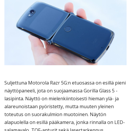
Suljettuna Motorola Razr 5G:n etuosassa on esillä pieni
näyttöpaneeli, jota on suojaamassa Gorilla Glass 5 -
lasipinta. Näyttö on mielenkiintoisesti hieman ylä- ja
alareunoistaan pyöristetty, mutta muuten yleinen
toteutus on suorakulmion muotoinen. Näytön
alapuolella on esillä pääkamera, jonka rinnalla on LED-
salamavalo, TOF-anturit sekä lasertarkennus.