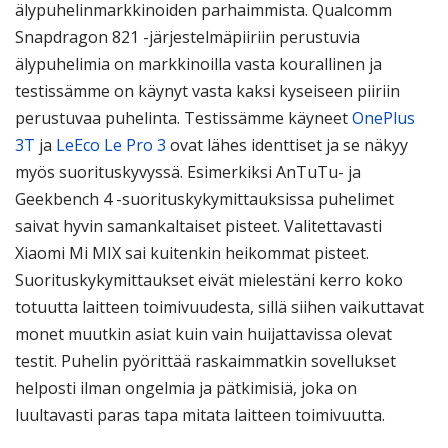
älypuhelinmarkkinoiden parhaimmista. Qualcomm
Snapdragon 821 -järjestelmäpiiriin perustuvia
älypuhelimia on markkinoilla vasta kourallinen ja
testissämme on käynyt vasta kaksi kyseiseen piiriin
perustuvaa puhelinta. Testissämme käyneet
OnePlus
3T
ja
LeEco Le Pro 3
ovat lähes identtiset ja se näkyy
myös suorituskyvyssä. Esimerkiksi AnTuTu- ja
Geekbench 4 -suorituskykymittauksissa puhelimet
saivat hyvin samankaltaiset pisteet. Valitettavasti
Xiaomi Mi MIX sai kuitenkin heikommat pisteet.
Suorituskykymittaukset eivät mielestäni kerro koko
totuutta laitteen toimivuudesta, sillä siihen vaikuttavat
monet muutkin asiat kuin vain huijattavissa olevat
testit. Puhelin pyörittää raskaimmatkin sovellukset
helposti ilman ongelmia ja pätkimisiä, joka on
luultavasti paras tapa mitata laitteen toimivuutta.