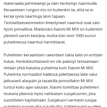
materiaalia pehmeämpi ja näin herkempi naarmuille.
Keraamisen rungon etu on kuitenkin se, että se ei
kerää syviä naarmuja lasin tapaan.
Testilaitteeseemmekin ilmestyneet naarmut ovat vain
hyvin pinnallisia. Mielestäni Xiaomi Mi MIX on kuitenkin
yleisesti varsin kestävä, mutta toki noin 1000 euron
puhelimessa naarmut harmittavat.
Puhelimen keraamisen rakenteen takia laite on erittäin
liukas. Henkilökohtaisesti en ole päässyt testaamaan
mitään yhtä liukasta puhelinta kuin Xiaomi Mi MIX.
Puhelinta normaalisti kädessä pidettäessä laite valui
jatkuvasti alaspäin ja tasaisilla pinnoillakin Mi MIX
tuntui koko ajan valuvan. Xiaomi toimittaa puhelimen
mukana yleensä myös nahkaisen suojakuoren, jota
suosittelen käyttämään. Suojakuori varmasti suojaa
puhelinta naarmuilta ja kolhuilta. Valitettavasti e-villen