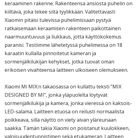
keraaminen rakenne. Rakenteensa ansiosta puhelin on
kiiltävä, joka tekee siitä tyylikkään. Valitettavasti
Xiaomin pitäisi tulevissa puhelimissaan pystyä
ratkaisemaan keraamisen rakenteen paikottainen
naarmuuntuvuus ja liukkaus, jotta käyttökokemus
paranisi. Testiimme lähetetyssä puhelimessa on 18
karaatin kullalla pinnoitetut kameran ja
sormenjälkilukijan kehykset, jotka tuovat oman
erikoisen vivahteensa laitteen ulkoiseen olemukseen.
Xiaomi Mi MIX:n takaosassa on kullattu teksti ”MIX
DESIGNED BY MI”, jonka yläpuolelta löytyvät
sormenjälkilukija ja kamera, jonka vieressä on kaksois-
LED-salama. Laitteen etuosa on reilusti normaalista
poikkeava, sillä näyttö on viety aivan yläreunaan
saakka. Tämän takia Xiaomi on poistanut kuulokkeen,
valoisuudentunnistimen sekä etukameran. Laitteen