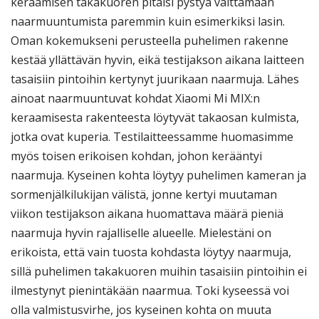
keraamisen takakuoren pitäisi pystyä välttämään
naarmuuntumista paremmin kuin esimerkiksi lasin.
Oman kokemukseni perusteella puhelimen rakenne
kestää yllättävän hyvin, eikä testijakson aikana laitteen
tasaisiin pintoihin kertynyt juurikaan naarmuja. Lähes
ainoat naarmuuntuvat kohdat Xiaomi Mi MIX:n
keraamisesta rakenteesta löytyvät takaosan kulmista,
jotka ovat kuperia. Testilaitteessamme huomasimme
myös toisen erikoisen kohdan, johon kerääntyi
naarmuja. Kyseinen kohta löytyy puhelimen kameran ja
sormenjälkilukijan välistä, jonne kertyi muutaman
viikon testijakson aikana huomattava määrä pieniä
naarmuja hyvin rajalliselle alueelle. Mielestäni on
erikoista, että vain tuosta kohdasta löytyy naarmuja,
sillä puhelimen takakuoren muihin tasaisiin pintoihin ei
ilmestynyt pienintäkään naarmua. Toki kyseessä voi
olla valmistusvirhe, jos kyseinen kohta on muuta