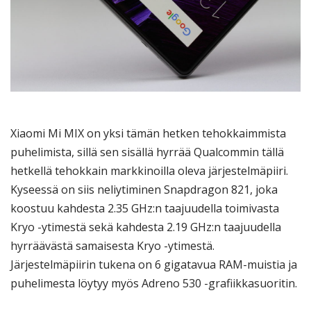
Xiaomi Mi MIX on yksi tämän hetken tehokkaimmista
puhelimista, sillä sen sisällä hyrrää Qualcommin tällä
hetkellä tehokkain markkinoilla oleva järjestelmäpiiri.
Kyseessä on siis neliytiminen Snapdragon 821, joka
koostuu kahdesta 2.35 GHz:n taajuudella toimivasta
Kryo -ytimestä sekä kahdesta 2.19 GHz:n taajuudella
hyrräävästä samaisesta Kryo -ytimestä.
Järjestelmäpiirin tukena on 6 gigatavua RAM-muistia ja
puhelimesta löytyy myös Adreno 530 -grafiikkasuoritin.