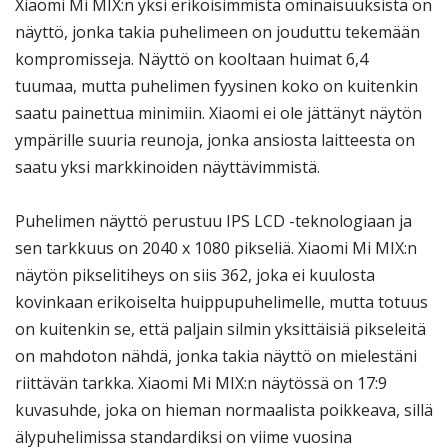
Xiaomi Mi MIX:n yksi erikoisimmista ominaisuuksista on
näyttö, jonka takia puhelimeen on jouduttu tekemään
kompromisseja. Näyttö on kooltaan huimat 6,4
tuumaa, mutta puhelimen fyysinen koko on kuitenkin
saatu painettua minimiin. Xiaomi ei ole jättänyt näytön
ympärille suuria reunoja, jonka ansiosta laitteesta on
saatu yksi markkinoiden näyttävimmistä.
Puhelimen näyttö perustuu IPS LCD -teknologiaan ja
sen tarkkuus on 2040 x 1080 pikseliä. Xiaomi Mi MIX:n
näytön pikselitiheys on siis 362, joka ei kuulosta
kovinkaan erikoiselta huippupuhelimelle, mutta totuus
on kuitenkin se, että paljain silmin yksittäisiä pikseleitä
on mahdoton nähdä, jonka takia näyttö on mielestäni
riittävän tarkka. Xiaomi Mi MIX:n näytössä on 17:9
kuvasuhde, joka on hieman normaalista poikkeava, sillä
älypuhelimissa standardiksi on viime vuosina