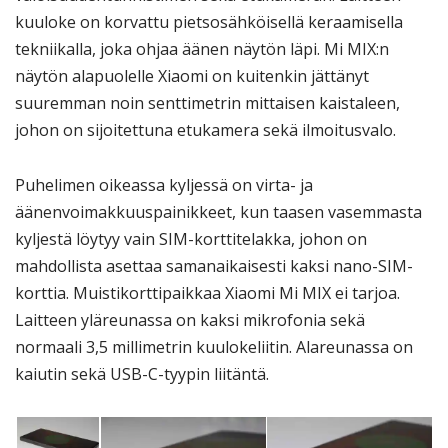
kuuloke on korvattu pietsosähköisellä keraamisella
tekniikalla, joka ohjaa äänen näytön läpi. Mi MIX:n
näytön alapuolelle Xiaomi on kuitenkin jättänyt
suuremman noin senttimetrin mittaisen kaistaleen,
johon on sijoitettuna etukamera sekä ilmoitusvalo.
Puhelimen oikeassa kyljessä on virta- ja
äänenvoimakkuuspainikkeet, kun taasen vasemmasta
kyljestä löytyy vain SIM-korttitelakka, johon on
mahdollista asettaa samanaikaisesti kaksi nano-SIM-
korttia. Muistikorttipaikkaa Xiaomi Mi MIX ei tarjoa.
Laitteen yläreunassa on kaksi mikrofonia sekä
normaali 3,5 millimetrin kuulokeliitin. Alareunassa on
kaiutin sekä USB-C-tyypin liitäntä.