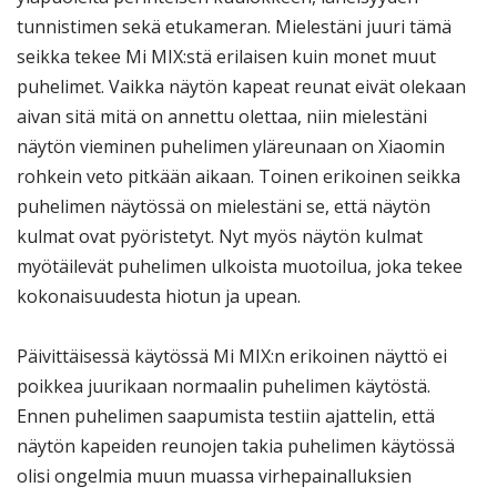
tunnistimen sekä etukameran. Mielestäni juuri tämä
seikka tekee Mi MIX:stä erilaisen kuin monet muut
puhelimet. Vaikka näytön kapeat reunat eivät olekaan
aivan sitä mitä on annettu olettaa, niin mielestäni
näytön vieminen puhelimen yläreunaan on Xiaomin
rohkein veto pitkään aikaan. Toinen erikoinen seikka
puhelimen näytössä on mielestäni se, että näytön
kulmat ovat pyöristetyt. Nyt myös näytön kulmat
myötäilevät puhelimen ulkoista muotoilua, joka tekee
kokonaisuudesta hiotun ja upean.
Päivittäisessä käytössä Mi MIX:n erikoinen näyttö ei
poikkea juurikaan normaalin puhelimen käytöstä.
Ennen puhelimen saapumista testiin ajattelin, että
näytön kapeiden reunojen takia puhelimen käytössä
olisi ongelmia muun muassa virhepainalluksien