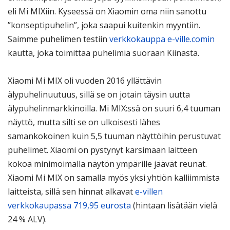
eli Mi MIXiin. Kyseessä on Xiaomin oma niin sanottu
”konseptipuhelin”, joka saapui kuitenkin myyntiin.
Saimme puhelimen testiin
verkkokauppa e-ville.comin
kautta, joka toimittaa puhelimia suoraan Kiinasta.
Xiaomi Mi MIX oli vuoden 2016 yllättävin
älypuhelinuutuus, sillä se on jotain täysin uutta
älypuhelinmarkkinoilla. Mi MIX:ssä on suuri 6,4 tuuman
näyttö, mutta silti se on ulkoisesti lähes
samankokoinen kuin 5,5 tuuman näyttöihin perustuvat
puhelimet. Xiaomi on pystynyt karsimaan laitteen
kokoa minimoimalla näytön ympärille jäävät reunat.
Xiaomi Mi MIX on samalla myös yksi yhtiön kalliimmista
laitteista, sillä sen hinnat alkavat
e-villen
verkkokaupassa 719,95 eurosta
(hintaan lisätään vielä
24 % ALV).