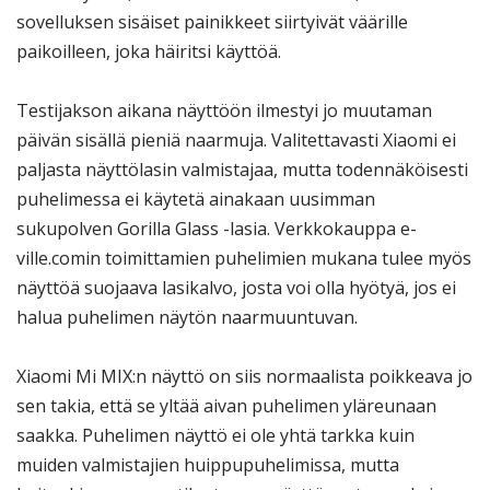
sovelluksen sisäiset painikkeet siirtyivät väärille
paikoilleen, joka häiritsi käyttöä.
Testijakson aikana näyttöön ilmestyi jo muutaman
päivän sisällä pieniä naarmuja. Valitettavasti Xiaomi ei
paljasta näyttölasin valmistajaa, mutta todennäköisesti
puhelimessa ei käytetä ainakaan uusimman
sukupolven Gorilla Glass -lasia. Verkkokauppa e-
ville.comin toimittamien puhelimien mukana tulee myös
näyttöä suojaava lasikalvo, josta voi olla hyötyä, jos ei
halua puhelimen näytön naarmuuntuvan.
Xiaomi Mi MIX:n näyttö on siis normaalista poikkeava jo
sen takia, että se yltää aivan puhelimen yläreunaan
saakka. Puhelimen näyttö ei ole yhtä tarkka kuin
muiden valmistajien huippupuhelimissa, mutta