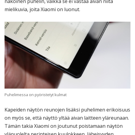
näköinen puhelin, vaikka se ei vastaa aivan niitä
mielikuvia, joita Xiaomi on luonut.
Puhelimessa on pyöristetyt kulmat
Kapeiden näytön reunojen lisäksi puhelimen erikoisuus
on myös se, että näyttö yltää aivan laitteen yläreunaan.
Tämän takia Xiaomi on joutunut poistamaan näytön
yläpuolelta perinteisen kuulokkeen, läheisyyden