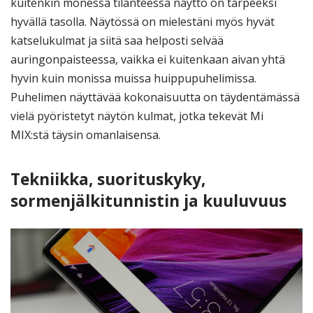
kuitenkin monessa tilanteessa näyttö on tarpeeksi
hyvällä tasolla. Näytössä on mielestäni myös hyvät
katselukulmat ja siitä saa helposti selvää
auringonpaisteessa, vaikka ei kuitenkaan aivan yhtä
hyvin kuin monissa muissa huippupuhelimissa.
Puhelimen näyttävää kokonaisuutta on täydentämässä
vielä pyöristetyt näytön kulmat, jotka tekevät Mi
MIX:stä täysin omanlaisensa.
Tekniikka, suorituskyky,
sormenjälkitunnistin ja kuuluvuus