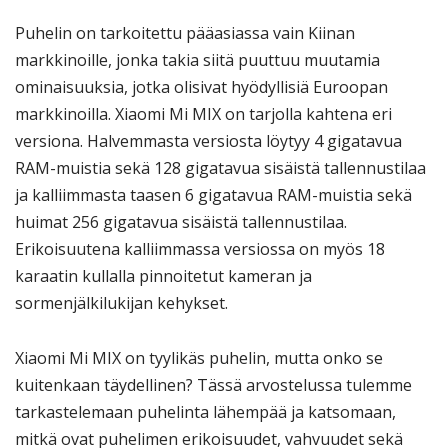
Puhelin on tarkoitettu pääasiassa vain Kiinan
markkinoille, jonka takia siitä puuttuu muutamia
ominaisuuksia, jotka olisivat hyödyllisiä Euroopan
markkinoilla. Xiaomi Mi MIX on tarjolla kahtena eri
versiona. Halvemmasta versiosta löytyy 4 gigatavua
RAM-muistia sekä 128 gigatavua sisäistä tallennustilaa
ja kalliimmasta taasen 6 gigatavua RAM-muistia sekä
huimat 256 gigatavua sisäistä tallennustilaa.
Erikoisuutena kalliimmassa versiossa on myös 18
karaatin kullalla pinnoitetut kameran ja
sormenjälkilukijan kehykset.
Xiaomi Mi MIX on tyylikäs puhelin, mutta onko se
kuitenkaan täydellinen? Tässä arvostelussa tulemme
tarkastelemaan puhelinta lähempää ja katsomaan,
mitkä ovat puhelimen erikoisuudet, vahvuudet sekä