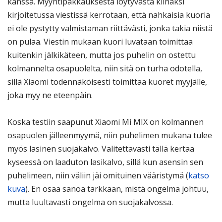
kanssa. Myyntipakkauksesta löytyvästä kiinaksi
kirjoitetussa viestissä kerrotaan, että nahkaisia kuoria
ei ole pystytty valmistaman riittävästi, jonka takia niistä
on pulaa. Viestin mukaan kuori luvataan toimittaa
kuitenkin jälkikäteen, mutta jos puhelin on ostettu
kolmannelta osapuolelta, niin sitä on turha odotella,
sillä Xiaomi todennäköisesti toimittaa kuoret myyjälle,
joka myy ne eteenpäin.
Koska testiin saapunut Xiaomi Mi MIX on kolmannen
osapuolen jälleenmyymä, niin puhelimen mukana tulee
myös lasinen suojakalvo. Valitettavasti tällä kertaa
kyseessä on laaduton lasikalvo, sillä kun asensin sen
puhelimeen, niin väliin jäi omituinen vääristymä (
katso
kuva
). En osaa sanoa tarkkaan, mistä ongelma johtuu,
mutta luultavasti ongelma on suojakalvossa.