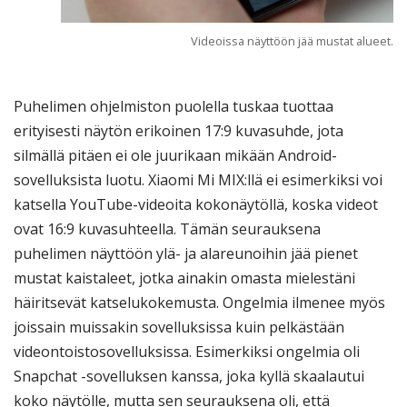
Videoissa näyttöön jää mustat alueet.
Puhelimen ohjelmiston puolella tuskaa tuottaa
erityisesti näytön erikoinen 17:9 kuvasuhde, jota
silmällä pitäen ei ole juurikaan mikään Android-
sovelluksista luotu. Xiaomi Mi MIX:llä ei esimerkiksi voi
katsella YouTube-videoita kokonäytöllä, koska videot
ovat 16:9 kuvasuhteella. Tämän seurauksena
puhelimen näyttöön ylä- ja alareunoihin jää pienet
mustat kaistaleet, jotka ainakin omasta mielestäni
häiritsevät katselukokemusta. Ongelmia ilmenee myös
joissain muissakin sovelluksissa kuin pelkästään
videontoistosovelluksissa. Esimerkiksi ongelmia oli
Snapchat -sovelluksen kanssa, joka kyllä skaalautui
koko näytölle, mutta sen seurauksena oli, että