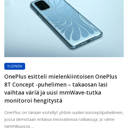
YLEINEN
OnePlus esitteli mielenkiintoisen OnePlus
8T Concept -puhelimen – takaosan lasi
vaihtaa väriä ja uusi mmWave-tutka
monitoroi hengitystä
OnePlus on tänään esitellyt yhtiön uuden konseptipuhelimen,
jossa demotaan erilaisia innovatiivisia ratkaisuja. Jo viime
tammikuussa ...