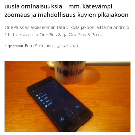
uusia ominaisuuksia – mm. kätevämpi
zoomaus ja mahdollisuus kuvien pikajakoon
OnePlussan aikaisemmin tällä viikolla jakoon laittama Android
11 -beetaversio OnePlus 8- ja OnePlus 8 Pro ...
Eero Salminen
Kirjoittanut
14.6.2020