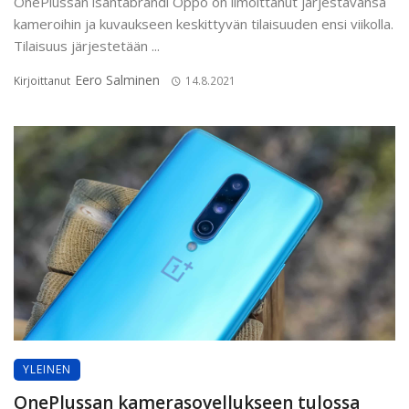
OnePlussan isäntäbrändi Oppo on ilmoittanut järjestävänsä
kameroihin ja kuvaukseen keskittyvän tilaisuuden ensi viikolla.
Tilaisuus järjestetään ...
Eero Salminen
Kirjoittanut
14.8.2021
YLEINEN
OnePlussan kamerasovellukseen tulossa