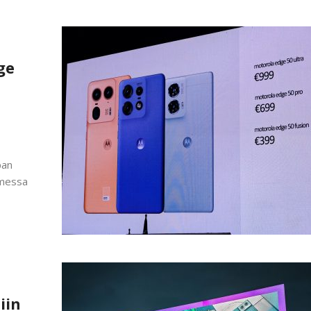
ge
pan
omessa
iin