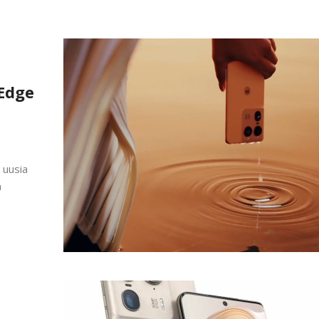
Edge
 uusia
n