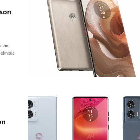
son
eviin
teknisiä
en