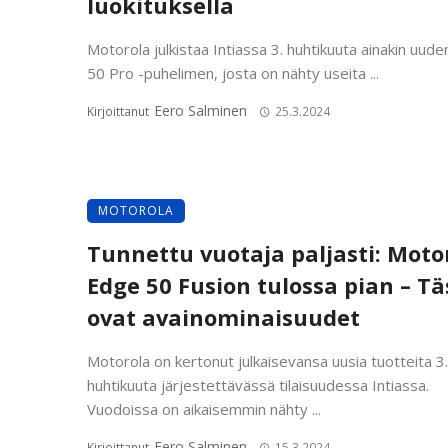
luokituksella
Motorola julkistaa Intiassa 3. huhtikuuta ainakin uud
50 Pro -puhelimen, josta on nähty useita ...
Eero Salminen
Kirjoittanut
25.3.2024
MOTOROLA
Tunnettu vuotaja paljasti: Moto
Edge 50 Fusion tulossa pian – Tä
ovat avainominaisuudet
Motorola on kertonut julkaisevansa uusia tuotteita 3.
huhtikuuta järjestettävässä tilaisuudessa Intiassa.
Vuodoissa on aikaisemmin nähty ...
Eero Salminen
Kirjoittanut
15.3.2024