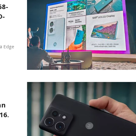
68-
D-
tä Edge
an
16.