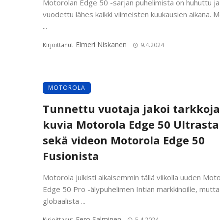
Motorolan Edge 50 -sarjan puhelimista on huhuttu ja
vuodettu lähes kaikki viimeisten kuukausien aikana. 
...
Elmeri Niskanen
Kirjoittanut
9.4.2024
MOTOROLA
Tunnettu vuotaja jakoi tarkkoja
kuvia Motorola Edge 50 Ultrasta
sekä videon Motorola Edge 50
Fusionista
Motorola julkisti aikaisemmin tällä viikolla uuden Mot
Edge 50 Pro -älypuhelimen Intian markkinoille, mutta
globaalista ...
Eero Salminen
Kirjoittanut
5.4.2024