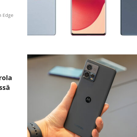
en Edge
rola
ssä