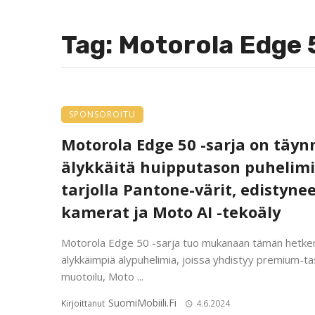
Tag: Motorola Edge 
SPONSOROITU
Motorola Edge 50 -sarja on täyn
älykkäitä huipputason puhelimi
tarjolla Pantone-värit, edistyne
kamerat ja Moto AI -tekoäly
Motorola Edge 50 -sarja tuo mukanaan tämän hetke
älykkäimpiä älypuhelimia, joissa yhdistyy premium-t
muotoilu, Moto ...
SuomiMobiili.fi
Kirjoittanut
4.6.2024