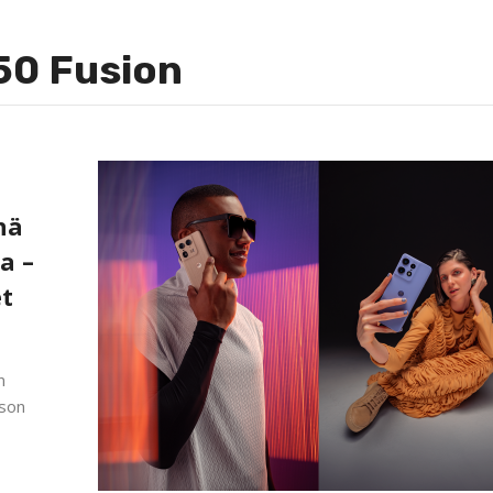
50 Fusion
nä
a –
et
n
ason