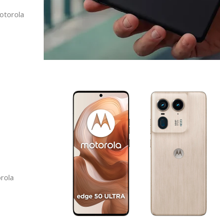
Motorola
orola