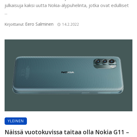
julkaisuja kaksi uutta Nokia-älypuhelinta, jotka ovat edulliset
...
Eero Salminen
Kirjoittanut
14.2.2022
YLEINEN
Näissä vuotokuvissa taitaa olla Nokia G11 –