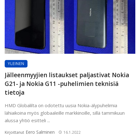
YLEINEN
Jälleenmyyjien listaukset paljastivat Nokia
G21- ja Nokia G11 -puhelimien teknisiä
tietoja
HMD Globalilta on odotettu uusia Nokia-älypuhelimia
lähiaikoina myös globaaleille markkinoille, sillä tammikuun
alussa yhtiö esitteli ...
Eero Salminen
Kirjoittanut
16.1.2022