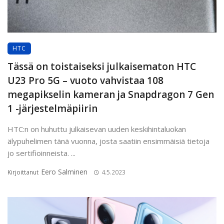
HTC
Tässä on toistaiseksi julkaisematon HTC
U23 Pro 5G – vuoto vahvistaa 108
megapikselin kameran ja Snapdragon 7 Gen
1 -järjestelmäpiirin
HTC:n on huhuttu julkaisevan uuden keskihintaluokan
älypuhelimen tänä vuonna, josta saatiin ensimmäisiä tietoja
jo sertifioinneista. ...
Eero Salminen
Kirjoittanut
4.5.2023