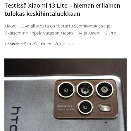
Testissä Xiaomi 13 Lite – hieman erilainen
tulokas keskihintaluokkaan
Xiaomi 13 -mallistosta on testattu SuomiMobiilissa jo
aikaisemmin lippulaivatason Xiaomi 13– ja Xiaomi 13 Pro ...
Eero Salminen
Kirjoittanut
10.5.2023