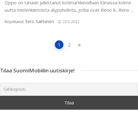
Oppo on tänään julkistanut kotimarkkinoillaan Kiinassa kolme
uutta mielenkiintoista älypuhelinta, jotka ovat Reno 8, Reno ...
Eero Salminen
Kirjoittanut
23.5.2022
Artikkeleiden
1
2
navigointi
Tilaa SuomiMobiilin uutiskirje!