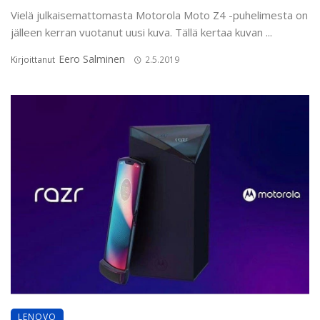
Vielä julkaisemattomasta Motorola Moto Z4 -puhelimesta on
jälleen kerran vuotanut uusi kuva. Tällä kertaa kuvan ...
Eero Salminen
Kirjoittanut
2.5.2019
LENOVO