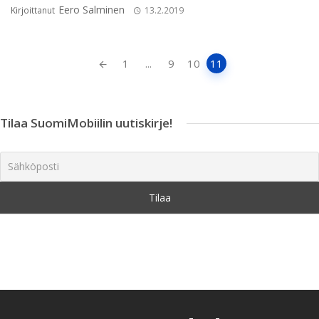
Eero Salminen
Kirjoittanut
13.2.2019
Artikkeleiden
1
...
9
10
11
navigointi
Tilaa SuomiMobiilin uutiskirje!