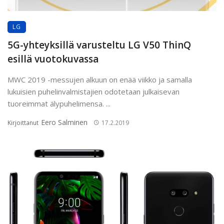
LG
5G-yhteyksillä varusteltu LG V50 ThinQ
esillä vuotokuvassa
MWC 2019 -messujen alkuun on enää viikko ja samalla
lukuisien puhelinvalmistajien odotetaan julkaisevan
tuoreimmat älypuhelimensa. ...
Eero Salminen
Kirjoittanut
17.2.2019