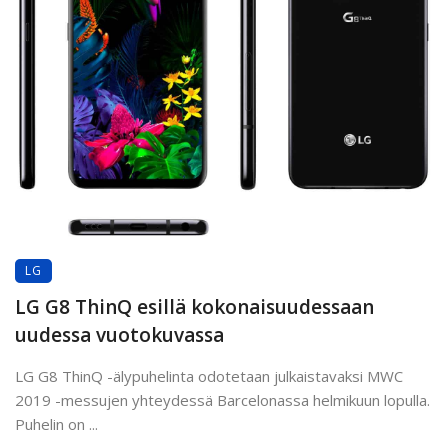
LG
LG G8 ThinQ esillä kokonaisuudessaan
uudessa vuotokuvassa
LG G8 ThinQ -älypuhelinta odotetaan julkaistavaksi MWC
2019 -messujen yhteydessä Barcelonassa helmikuun lopulla.
Puhelin on ...